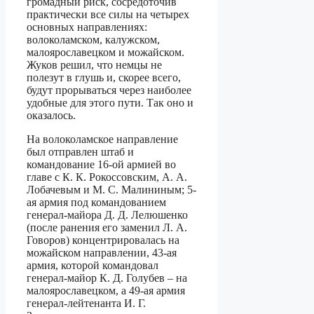
громадный риск, сосредоточив
практически все силы на четырех
основных направлениях:
волоколамском, калужском,
малоярославецком и можайском.
Жуков решил, что немцы не
полезут в глушь и, скорее всего,
будут прорываться через наиболее
удобные для этого пути. Так оно и
оказалось.
На волоколамское направление
был отправлен штаб и
командование 16-ой армией во
главе с К. К. Рокоссовским, А. А.
Лобачевым и М. С. Малининым; 5-
ая армия под командованием
генерал-майора Д. Д. Лелюшенко
(после ранения его заменил Л. А.
Говоров) концентрировалась на
можайском направлении, 43-ая
армия, которой командовал
генерал-майор К. Д. Голубев – на
малоярославецком, а 49-ая армия
генерал-лейтенанта И. Г.