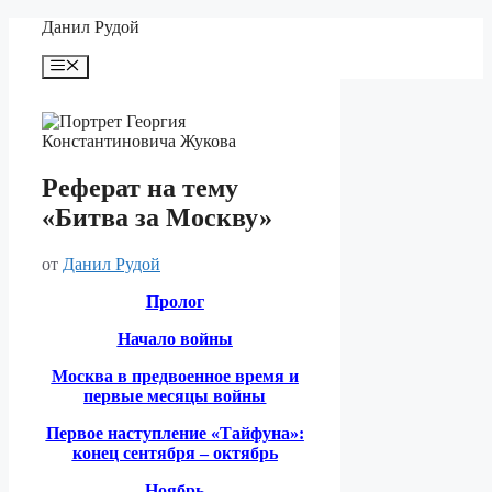
Перейти
Данил Рудой
к
содержимому
Меню
Реферат на тему
«Битва за Москву»
от
Данил Рудой
Пролог
Начало войны
Москва в предвоенное время и
первые месяцы войны
Первое наступление «Тайфуна»:
конец сентября – октябрь
Ноябрь