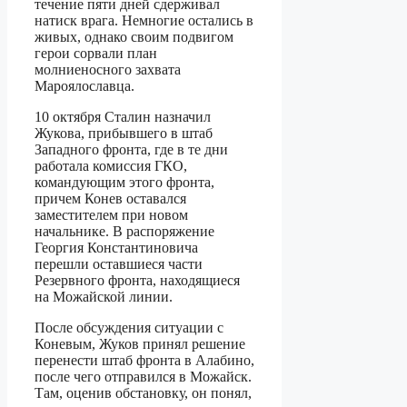
течение пяти дней сдерживал
натиск врага. Немногие остались в
живых, однако своим подвигом
герои сорвали план
молниеносного захвата
Мароялославца.
10 октября Сталин назначил
Жукова, прибывшего в штаб
Западного фронта, где в те дни
работала комиссия ГКО,
командующим этого фронта,
причем Конев оставался
заместителем при новом
начальнике. В распоряжение
Георгия Константиновича
перешли оставшиеся части
Резервного фронта, находящиеся
на Можайской линии.
После обсуждения ситуации с
Коневым, Жуков принял решение
перенести штаб фронта в Алабино,
после чего отправился в Можайск.
Там, оценив обстановку, он понял,