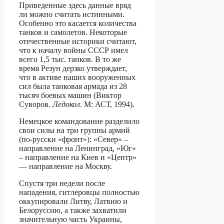
Приведенные здесь данные вряд
ли можно считать истинными.
Особенно это касается количества
танков и самолетов. Некоторые
отечественные историки считают,
что к началу войны СССР имел
всего 1,5 тыс. танков. В то же
время Резун дерзко утверждает,
что в активе наших вооруженных
сил была танковая армада из 28
тысяч боевых машин (Виктор
Суворов.
Ледокол
. М: АСТ, 1994).
Немецкое командование разделило
свои силы на три группы армий
(по-русски «фронт»): «Север» –
направление на Ленинград, «Юг»
– направление на Киев и «Центр»
— направление на Москву.
Спустя три недели после
нападения, гитлеровцы полностью
оккупировали Литву, Латвию и
Белоруссию, а также захватили
значительную часть Украины,