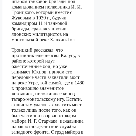
штабом танковой бригады под
командованием полковника И. И.
Троицкого, который вместе с
Жуковым в 1939 г., будучи
командиром 11-й танковой
бригады, сражался против
японских милитаристов на
монгольской реке Халхин-Гол.
Троицкий рассказал, что
противник еще не взял Калугу, в
районе которой идут
ожесточенные бои, но уже
занимает Юхнов, причем его
передовые части захватили мост
на реке Угре, той самой, где в 1480
г. произошло знаменитое
«стояние», положившее конец
татаро-монгольскому игу. Кстати,
фашистам удалось захватить мост
только лишь после того, как он
был частично взорван отрядом
майора И. Г. Старчака, начальника
парашютно-десантной службы
западного фронта. Отряд майора в