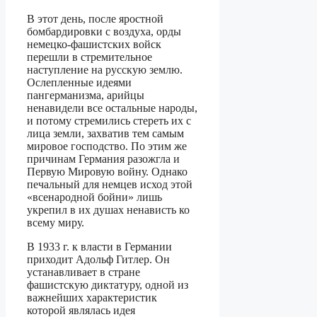
В этот день, после яростной
бомбардировки с воздуха, орды
немецко-фашистских войск
перешли в стремительное
наступление на русскую землю.
Ослепленные идеями
пангерманизма, арийцы
ненавидели все остальные народы,
и потому стремились стереть их с
лица земли, захватив тем самым
мировое господство. По этим же
причинам Германия разожгла и
Первую Мировую войну. Однако
печальный для немцев исход этой
«всенародной бойни» лишь
укрепил в их душах ненависть ко
всему миру.
В 1933 г. к власти в Германии
приходит Адольф Гитлер. Он
устанавливает в стране
фашистскую диктатуру, одной из
важнейших характеристик
которой являлась идея