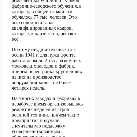
ремесленных училищ и 29 школ
фабрично-заводского обучения, в
которых, в общей сложности,
обучалось 77 тыс. человек. Это
был солидный запас
квалифицированных кадров,
которые, как известно, решают
все.
Поэтому неудивительно, что к
осени 1941 г. для нужд фронта
работало около 2 тыс. различных
московских заводов и фабрик,
причем перестройка крупнейших
из них на производство
вооружения заняла не более
четырех недель.
На многих заводах и фабриках в
нерабочее время организовывался
ремонт вышедшей из строя
военной техники, причем такие
предприятия получали
значительную поддержку
усовершенствованным
оборудованием, сырьем и