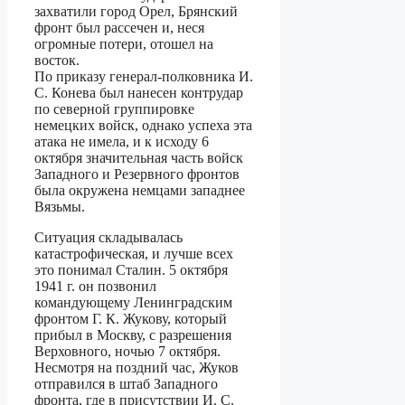
захватили город Орел, Брянский
фронт был рассечен и, неся
огромные потери, отошел на
восток.
По приказу генерал-полковника И.
С. Конева был нанесен контрудар
по северной группировке
немецких войск, однако успеха эта
атака не имела, и к исходу 6
октября значительная часть войск
Западного и Резервного фронтов
была окружена немцами западнее
Вязьмы.
Ситуация складывалась
катастрофическая, и лучше всех
это понимал Сталин. 5 октября
1941 г. он позвонил
командующему Ленинградским
фронтом Г. К. Жукову, который
прибыл в Москву, с разрешения
Верховного, ночью 7 октября.
Несмотря на поздний час, Жуков
отправился в штаб Западного
фронта, где в присутствии И. С.