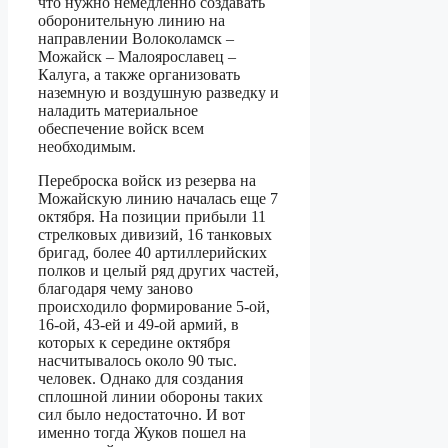
что нужно немедленно создавать
оборонительную линию на
направлении Волоколамск –
Можайск – Малоярославец –
Калуга, а также организовать
наземную и воздушную разведку и
наладить материальное
обеспечение войск всем
необходимым.
Переброска войск из резерва на
Можайскую линию началась еще 7
октября. На позиции прибыли 11
стрелковых дивизий, 16 танковых
бригад, более 40 артиллерийских
полков и целый ряд других частей,
благодаря чему заново
происходило формирование 5-ой,
16-ой, 43-ей и 49-ой армий, в
которых к середине октября
насчитывалось около 90 тыс.
человек. Однако для создания
сплошной линии обороны таких
сил было недостаточно. И вот
именно тогда Жуков пошел на