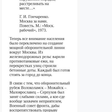
расстреливать на
месте…»
Г. И. Гончаренко.
Москва за нами.
Повесть. М.: «Моск.
рабочий», 1973.
Теперь все внимание населения
было переключено на создание
мощной оборонительной линии
вокруг Москвы. Из
железнодорожных рельс варили
противотанковые ежи, на
перекрестках улиц строили
бетонные доты. Каждый был готов
стоять за город до конца.
В связи с тем, что оборонительный
рубеж Волоколамск – Можайск –
Малоярославец – Серпухов был
занят слабыми силами, а кое-где
вообще захвачен неприятелем,
Военный совет фронта, дабы
воспрепятствовать прорыву