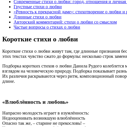
Современные стихи о любви: город, отношения и личная
Грустные стихи о любви
«Ревность к прекрасной даме»: стихотворение о любви и
Длинные стихи о любви
Авторский комментарий: стихи о любви со смыслом
Частые вопросы о стихах о любви
Короткие стихи о любви
Короткие стихи о любви живут там, где длинные признания бе
этих текстах чувство сжато до формулы: несколько строк замен
Подборка коротких стихов о любви Данила Рудого колеблется
взглядом на человеческую природу. Подборка показывает разны
Их различия раскрываются через ритм, композиционный поворо
длине.
«Влюблённость и любовь»
Напрасно молодость играет в изумлённость:
Недооценивать возникшую влюблённость
Опасно так же, – старине не прекословь! –