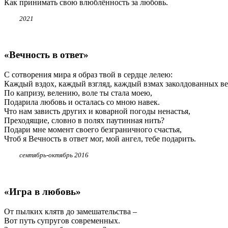
Как принимать свою влюблённость за любовь.
2021
«Вечность в ответ»
С сотворения мира я образ твой в сердце лелею:
Каждый вздох, каждый взгляд, каждый взмах заколдованных ве
По капризу, велению, воле ты стала моею,
Подарила любовь и осталась со мною навек.
Что нам зависть других и коварной погоды ненастья,
Преходящие, словно в полях паутинная нить?
Подари мне момент своего безграничного счастья,
Чтоб я Вечность в ответ мог, мой ангел, тебе подарить.
сентябрь-октябрь 2016
«Игра в любовь»
От пылких клятв до замешательства –
Вот путь супругов современных.