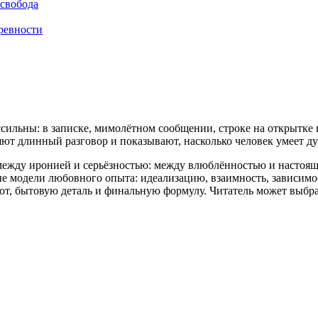
 свобода
 ревности
ссильны: в записке, мимолётном сообщении, строке на открытке
яют длинный разговор и показывают, насколько человек умеет ду
 между иронией и серьёзностью: между влюблённостью и настоя
е модели любовного опыта: идеализацию, взаимность, зависимос
т, бытовую деталь и финальную формулу. Читатель может выбра