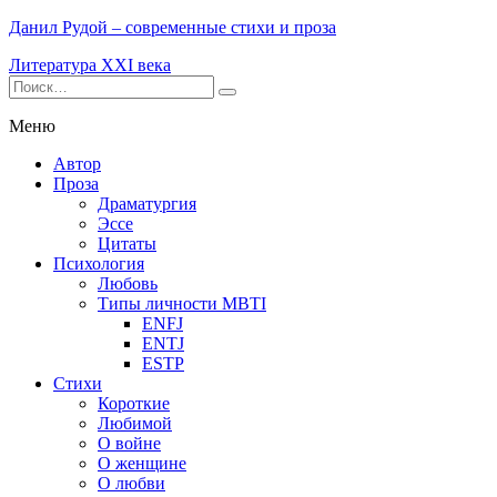
Данил Рудой – современные стихи и проза
Литература XXI века
Меню
Автор
Проза
Драматургия
Эссе
Цитаты
Психология
Любовь
Типы личности MBTI
ENFJ
ENTJ
ESTP
Стихи
Короткие
Любимой
О войне
О женщине
О любви