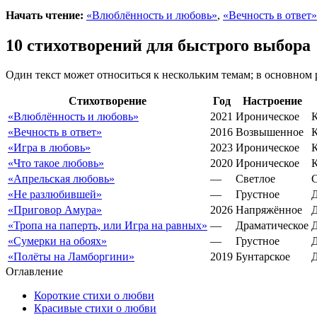
Начать чтение:
«Влюблённость и любовь»
,
«Вечность в ответ»
10 стихотворений для быстрого выбора
Один текст может относиться к нескольким темам; в основном
Стихотворение
Год
Настроение
«Влюблённость и любовь»
2021
Ироническое
К
«Вечность в ответ»
2016
Возвышенное
К
«Игра в любовь»
2023
Ироническое
К
«Что такое любовь»
2020
Ироническое
К
«Апрельская любовь»
—
Светлое
«Не разлюбившей»
—
Грустное
«Приговор Амура»
2026
Напряжённое
«Тропа на паперть, или Игра на равных»
—
Драматическое
«Сумерки на обоях»
—
Грустное
«Полёты на Ламборгини»
2019
Бунтарское
Оглавление
Короткие стихи о любви
Красивые стихи о любви