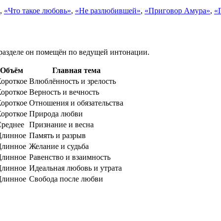
,
«Что такое любовь»
,
«Не разлюбившей»
,
«Приговор Амура»
,
«
 разделе он помещён по ведущей интонации.
Объём
Главная тема
ороткое
Влюблённость и зрелость
ороткое
Верность и вечность
ороткое
Отношения и обязательства
ороткое
Природа любви
Среднее
Признание и весна
Длинное
Память и разрыв
Длинное
Желание и судьба
Длинное
Равенство и взаимность
Длинное
Идеальная любовь и утрата
Длинное
Свобода после любви