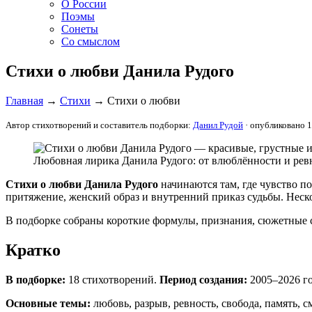
О России
Поэмы
Сонеты
Со смыслом
Стихи о любви Данила Рудого
Главная
→
Стихи
→ Стихи о любви
Автор стихотворений и составитель подборки:
Данил Рудой
· опубликовано 1
Любовная лирика Данила Рудого: от влюблённости и ревн
Стихи о любви Данила Рудого
начинаются там, где чувство по
притяжение, женский образ и внутренний приказ судьбы. Неско
В подборке собраны короткие формулы, признания, сюжетные с
Кратко
В подборке:
18 стихотворений.
Период создания:
2005–2026 г
Основные темы:
любовь, разрыв, ревность, свобода, память, с