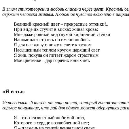
В этом стихотворении любовь описана через цвет. Красный оз
держит человека живым. Любовное чувство включено в широкий
Великий красный цвет – прекрасные оттенки!..
При виде их стучит в висках живая кровь:
Мне даже ровный вид глухой кирпичной стенки
Напоминает страсть по имени любовь.
Я для нее живу и вижу в свете красном
Насыщенный теплом кругом царящий свет.
Я жив, покуда он питает жаром страстным
Мое цветенье – дар горячих юных лет.
«Я и ты»
Исповедальный текст от лица поэта, который готов заплатить
горькое понимание, что рай для одного может обернуться расп
Я – тот неизвестный любимой поэт,
Которого в сердце возлюбленной нет;
Я – пламень на тонкой венчальной свече,