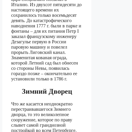
Италию. Из двухсот пятидесяти до
настоящего времени их
сохранилось только восемьдесят
девять. До катастрофического
наводнения 1777 г. были в парке и
фонтаны – для их питания Петр I
заказал французскому инженеру
Дезагулье первую в России
паровую машину и повелел
прорыть Лиговский канал.
Знаменитая кованая ограда,
которой Летний сад был обнесен
со стороны Невы, появилась
гораздо позже – окончательно ее
установили только в 1786 г.
Зимний Дворец
Что же касается неоднократно
перестраивавшегося Зимнего
дворца, то это великолепное
сооружение, которое по праву
слывет самой грандиозной
постройкой во всем Петербурге,