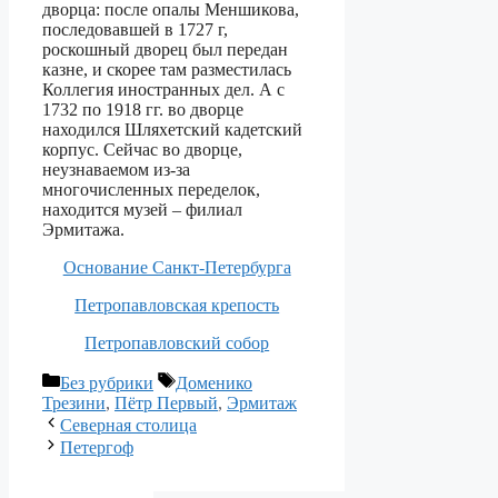
дворца: после опалы Меншикова,
последовавшей в 1727 г,
роскошный дворец был передан
казне, и скорее там разместилась
Коллегия иностранных дел. А с
1732 по 1918 гг. во дворце
находился Шляхетский кадетский
корпус. Сейчас во дворце,
неузнаваемом из-за
многочисленных переделок,
находится музей – филиал
Эрмитажа.
Основание Санкт-Петербурга
Петропавловская крепость
Петропавловский собор
Рубрики
Метки
Без рубрики
Доменико
Трезини
,
Пётр Первый
,
Эрмитаж
Северная столица
Петергоф