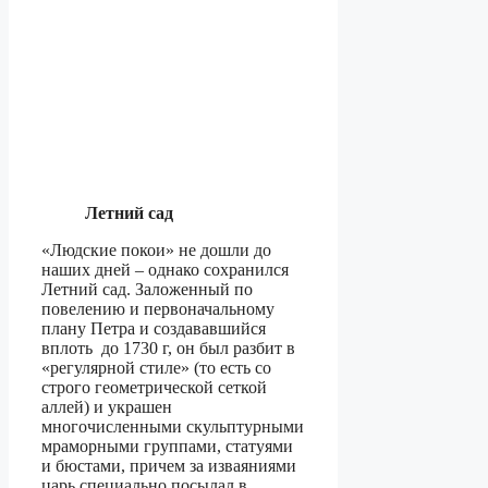
Летний сад
«Людские покои» не дошли до
наших дней – однако сохранился
Летний сад. Заложенный по
повелению и первоначальному
плану Петра и создававшийся
вплоть до 1730 г, он был разбит в
«регулярной стиле» (то есть со
строго геометрической сеткой
аллей) и украшен
многочисленными скульптурными
мраморными группами, статуями
и бюстами, причем за изваяниями
царь специально посылал в