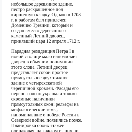
небольшое деревянное здание,
пестро раскрашенное под
кирпичную кладку. Однако в 1708
г. к работам был привлечен
Доменико Трезини
, который и
создал вместо деревянного
каменный Летний дворец,
принявший царя 12 апреля 1712 г.
Парадная резиденция Петра I в
новой столице мало напоминает
дворец в обычном понимании
этого слова. Летний дворец
представляет собой простое
прямоугольное двухэтажное
здание с четырехскатной
черепичной кровлей. Фасады его
первоначально украшали только
скромные наличники
прямоугольных окон; рельефы на
мифологические темы,
напоминавшие о победе России в
Северной войне, появились позже.
Планировка обоих этажей
одинаковая, на каждом из них по