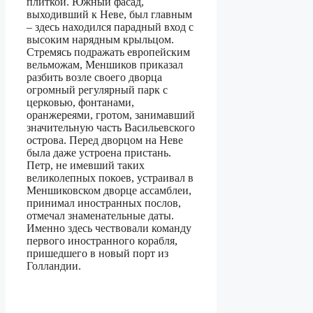
плиткой. Южный фасад,
выходивший к Неве, был главным
– здесь находился парадный вход с
высоким нарядным крыльцом.
Стремясь подражать европейским
вельможам, Меншиков приказал
разбить возле своего дворца
огромный регулярный парк с
церковью, фонтанами,
оранжереями, гротом, занимавший
значительную часть Васильевского
острова. Перед дворцом на Неве
была даже устроена пристань.
Петр, не имевший таких
великолепных покоев, устраивал в
Меншиковском дворце ассамблеи,
принимал иностранных послов,
отмечал знаменательные даты.
Именно здесь чествовали команду
первого иностранного корабля,
пришедшего в новый порт из
Голландии.