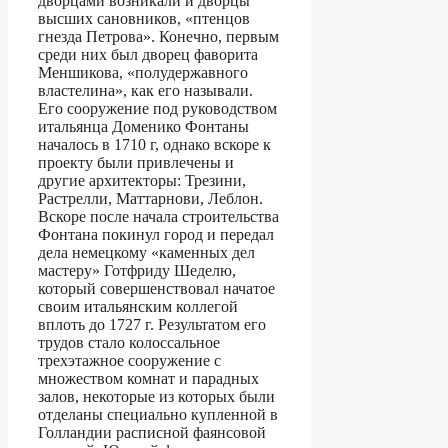
дворцами возникали и дворцы
высших сановников, «птенцов
гнезда Петрова». Конечно, первым
среди них был дворец фаворита
Меншикова, «полудержавного
властелина», как его называли.
Его сооружение под руководством
итальянца Доменико Фонтаны
началось в 1710 г, однако вскоре к
проекту были привлечены и
другие архитекторы: Трезини,
Растрелли, Маттарнови, Леблон.
Вскоре после начала строительства
Фонтана покинул город и передал
дела немецкому «каменных дел
мастеру» Готфриду Шеделю,
который совершенствовал начатое
своим итальянским коллегой
вплоть до 1727 г. Результатом его
трудов стало колоссальное
трехэтажное сооружение с
множеством комнат и парадных
залов, некоторые из которых были
отделаны специально купленной в
Голландии расписной фаянсовой