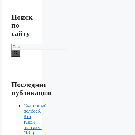
Поиск
по
сайту
Поиск:
Последние
публикации
Сказочный
долбоёб.
Кто
такой
шлимазл
(18+)