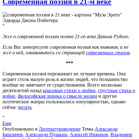
Современная поэзия в 21-м веке
Эссе о современной поэзии поэта 21-го века Данила Рудого.
Если Вас интересует современная поэзия как таковая, а не
эссе о ней, ознакомьтесь со страницей
современных стихов
.
***
Современная поэзия переживает не лучшие времена. Она
играет столь малую роль в жизни людей, что большинство
вообще не замечают ее существования. Всего несколько
десятилетий назад
красивые стихи о любви
,
грустные стихи о
войне
,
философская лирика о смысле жизни
и другие
поэтические жанры пользовались популярностью, однако
сейчас
читать
Еще
Опубликовано в
Литературоведение
Темы
Александр
Башлачев
,
Александр Пушкин
,
Алексей Никонов
,
Владимир