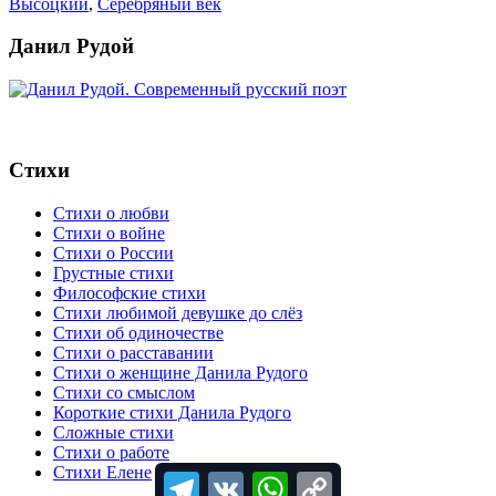
Высоцкий
,
Серебряный век
Данил Рудой
Стихи
Стихи о любви
Стихи о войне
Стихи о России
Грустные стихи
Философские стихи
Стихи любимой девушке до слёз
Cтихи об одиночестве
Стихи о расставании
Стихи о женщине Данила Рудого
Стихи со смыслом
Короткие стихи Данила Рудого
Сложные стихи
Стихи о работе
Стихи Елене
Telegram
VK
WhatsApp
Copy