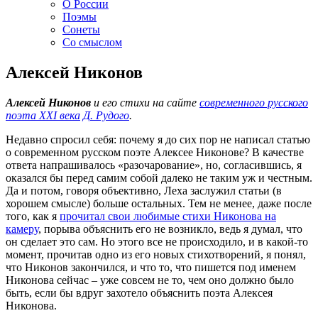
О России
Поэмы
Сонеты
Со смыслом
Алексей Никонов
Алексей Никонов
и его стихи на сайте
современного русского
поэта XXI века
Д. Рудого
.
Недавно спросил себя: почему я до сих пор не написал статью
о современном русском поэте Алексее Никонове? В качестве
ответа напрашивалось «разочарование», но, согласившись, я
оказался бы перед самим собой далеко не таким уж и честным.
Да и потом, говоря объективно, Леха заслужил статьи (в
хорошем смысле) больше остальных. Тем не менее, даже после
того, как я
прочитал свои любимые стихи Никонова на
камеру
, порыва объяснить его не возникло, ведь я думал, что
он сделает это сам. Но этого все не происходило, и в какой-то
момент, прочитав одно из его новых стихотворений, я понял,
что Никонов закончился, и что то, что пишется под именем
Никонова сейчас – уже совсем не то, чем оно должно было
быть, если бы вдруг захотело объяснить поэта Алексея
Никонова.