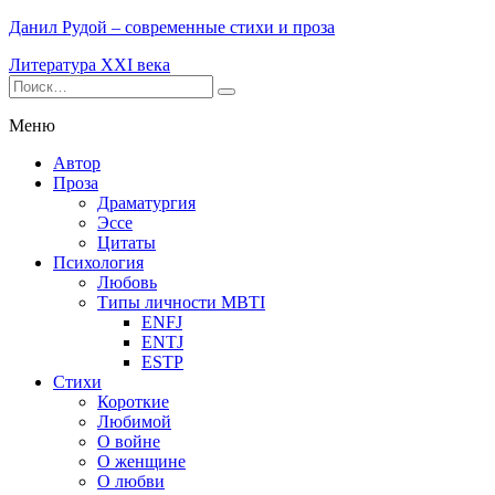
Данил Рудой – современные стихи и проза
Литература XXI века
Меню
Автор
Проза
Драматургия
Эссе
Цитаты
Психология
Любовь
Типы личности MBTI
ENFJ
ENTJ
ESTP
Стихи
Короткие
Любимой
О войне
О женщине
О любви