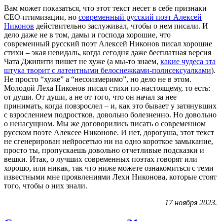
Вам может показаться, что этот текст несет в себе признаки
СЕО-птимизации, но
современный русский поэт Алексей
Никонов
действительно заслуживал, чтобы о нем писали. И
дело даже не в том, дамы и господа хорошие, что
современный русский поэт Алексей Никонов писал хорошие
стихи – экая невидаль, когда сегодня даже бесплатная версия
Чата Джипити пишет не хуже (а мы-то знаем,
какие чудеса эта
штука творит с латентными белоснежками-полисексуалками
).
Не просто “хуже” а “несоизмеримо”, но дело не в этом.
Молодой Леха Никонов писал стихи по-настоящему, то есть:
от души. От души, а не от того, что он начал за нее
принимать, когда повзрослел – и, как это бывает у затянувших
с взрослением подростков, довольно болезненно. Но довольно
о ненасущном. Мы же договорились писать о современном
русском поэте Алексее Никонове. И нет, дорогуша, этот текст
не сгенерирован нейросетью ни на одно короткое замыкание,
просто ты, пропускаешь довольно отчетливые подсказки и
вешки. Итак, о лучших современных поэтах говорят или
хорошо, или никак, так что ниже можете ознакомиться с теми
известными мне проявлениями Лехи Никонова, которые стоят
того, чтобы о них знали.
17 ноября 2023.