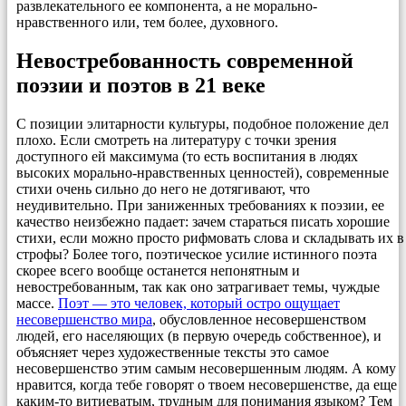
развлекательного ее компонента, а не морально-
нравственного или, тем более, духовного.
Невостребованность современной
поэзии и поэтов в 21 веке
С позиции элитарности культуры, подобное положение дел
плохо. Если смотреть на литературу с точки зрения
доступного ей максимума (то есть воспитания в людях
высоких морально-нравственных ценностей), современные
стихи очень сильно до него не дотягивают, что
неудивительно. При заниженных требованиях к поэзии, ее
качество неизбежно падает: зачем стараться писать хорошие
стихи, если можно просто рифмовать слова и складывать их в
строфы? Более того, поэтическое усилие истинного поэта
скорее всего вообще останется непонятным и
невостребованным, так как оно затрагивает темы, чуждые
массе.
Поэт — это человек, который остро ощущает
несовершенство мира
, обусловленное несовершенством
людей, его населяющих (в первую очередь собственное), и
объясняет через художественные тексты это самое
несовершенство этим самым несовершенным людям. А кому
нравится, когда тебе говорят о твоем несовершенстве, да еще
каким-то витиеватым, трудным для понимания языком? Тем