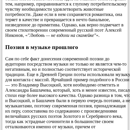
тем, например, приравнивается к глупому потребительскому
чувству необходимости удовлетворить животные
потребности. Даже если в нем сохраняется романтика, она
теряет в качестве и превращается в нечто банальное,
низведенное до примитива. Однако, как верно подмечает в
своем стихотворении современный русский поэт Алексей
Никонов, «
Любовь — не вздохи на скамейке
«.
Поэзия в музыке прошлого
Сам по себе факт донесения современной поэзии до
аудитории посредством музыки не только не является чем-то
негативным, но и полностью соответствует исторической
традиции. Еще в Древней Греции поэты использовали музык
для контакта с массой. Ярчайший пример подобного в России
— это Владимир Высоцкий, хотя необходимо отметить и
Александра Башлачева, который, хоть и менее известен, писал
стихи еще более высокого качества. Однако разница в том, чт
и Высоцкий, и Башлачев были в первую очередь поэтами, а н
музыкантами, поэтому современная поэзия, принадлежащая
их перу, сопоставима по содержанию с произведениями
величайших русских поэтов Золотого и Серебряного века,
тогда как эстрадные сочинители в большинстве своем
отталкиваются именно от музыки, причем от