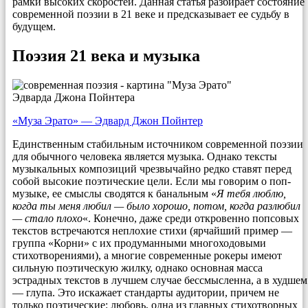
рамки высоких скоростей. Данная статья разбирает состояние
современной поэзии в 21 веке и предсказывает ее судьбу в
будущем.
Поэзия 21 века и музыка
«Муза Эрато» — Эдвард Джон Пойнтер
Единственным стабильным источником современной поэзии
для обычного человека является музыка. Однако тексты
музыкальных композиций чрезвычайно редко ставят перед
собой высокие поэтические цели. Если мы говорим о поп-
музыке, ее смыслы сводятся к банальным «
Я тебя люблю,
когда ты меня любил — было хорошо, потом, когда разлюбил
— стало плохо
«. Конечно, даже среди откровенно попсовых
текстов встречаются неплохие стихи (ярчайший пример —
группа «Корни» с их продуманными многоходовыми
стихотворениями), а многие современные рокеры имеют
сильную поэтическую жилку, однако основная масса
эстрадных текстов в лучшем случае бессмысленна, а в худшем
— глупа. Это искажает стандарты аудитории, причем не
только поэтические: любовь, одна из главных стихотворных