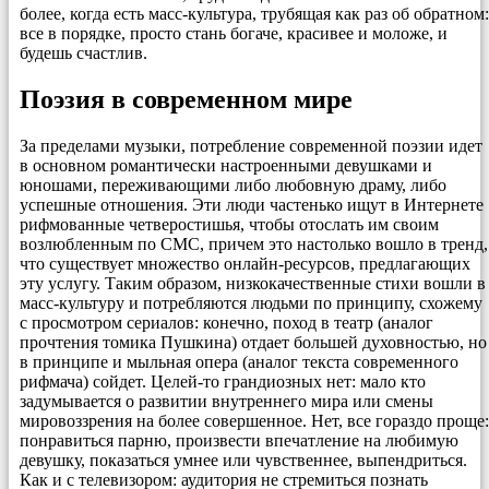
более, когда есть масс-культура, трубящая как раз об обратном:
все в порядке, просто стань богаче, красивее и моложе, и
будешь счастлив.
Поэзия в современном мире
За пределами музыки, потребление современной поэзии идет
в основном романтически настроенными девушками и
юношами, переживающими либо любовную драму, либо
успешные отношения. Эти люди частенько ищут в Интернете
рифмованные четверостишья, чтобы отослать им своим
возлюбленным по СМС, причем это настолько вошло в тренд,
что существует множество онлайн-ресурсов, предлагающих
эту услугу. Таким образом, низкокачественные стихи вошли в
масс-культуру и потребляются людьми по принципу, схожему
с просмотром сериалов: конечно, поход в театр (аналог
прочтения томика Пушкина) отдает большей духовностью, но
в принципе и мыльная опера (аналог текста современного
рифмача) сойдет. Целей-то грандиозных нет: мало кто
задумывается о развитии внутреннего мира или смены
мировоззрения на более совершенное. Нет, все гораздо проще:
понравиться парню, произвести впечатление на любимую
девушку, показаться умнее или чувственнее, выпендриться.
Как и с телевизором: аудитория не стремиться познать