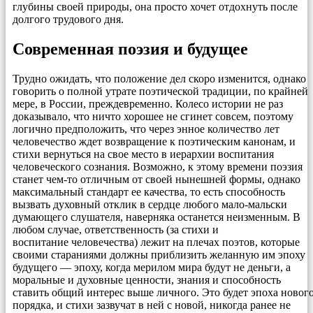
глубины своей природы, она просто хочет отдохнуть после
долгого трудового дня.
Современная поэзия и будущее
Трудно ожидать, что положение дел скоро изменится, однако
говорить о полной утрате поэтической традиции, по крайней
мере, в России, преждевременно. Колесо истории не раз
доказывало, что ничто хорошее не сгинет совсем, поэтому
логично предположить, что через энное количество лет
человечество ждет возвращение к поэтическим канонам, и
стихи вернуться на свое место в иерархии воспитания
человеческого сознания. Возможно, к этому времени поэзия
станет чем-то отличным от своей нынешней формы, однако
максимальный стандарт ее качества, то есть способность
вызвать духовный отклик в сердце любого мало-мальски
думающего слушателя, наверняка останется неизменным. В
любом случае, ответственность (за стихи и
воспитание человечества) лежит на плечах поэтов, которые
своими стараниями должны приблизить желанную им эпоху
будущего — эпоху, когда мерилом мира будут не деньги, а
моральные и духовные ценности, знания и способность
ставить общий интерес выше личного. Это будет эпоха новог
порядка, и стихи зазвучат в ней с новой, никогда ранее не