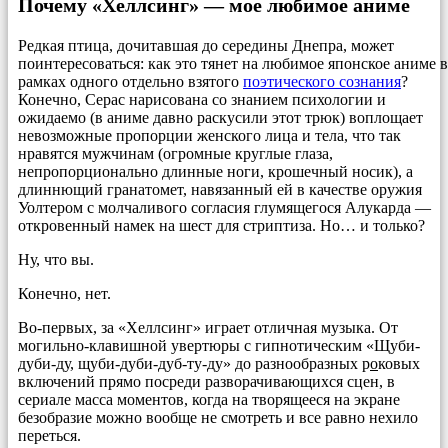
Почему «Хеллсинг» — мое любимое аниме
Редкая птица, дочитавшая до середины Днепра, может
поинтересоваться: как это тянет на любимое японское аниме в
рамках одного отдельно взятого
поэтического сознания
?
Конечно, Серас нарисована со знанием психологии и
ожидаемо (в аниме давно раскусили этот трюк) воплощает
невозможные пропорции женского лица и тела, что так
нравятся мужчинам (огромные круглые глаза,
непропорционально длинные ноги, крошечный носик), а
длиннющий гранатомет, навязанный ей в качестве оружия
Уолтером с молчаливого согласия глумящегося Алукарда —
откровенный намек на шест для стриптиза. Но… и только?
Ну, что вы.
Конечно, нет.
Во-первых, за «Хеллсинг» играет отличная музыка. От
могильно-клавишной увертюры с гипнотическим «Щуби-
дуби-ду, щуби-дуби-дуб-ту-ду» до разнообразных р
о
ковых
включений прямо посреди разворачивающихся сцен, в
сериале масса моментов, когда на творящееся на экране
безобразие можно вообще не смотреть и все равно нехило
переться.