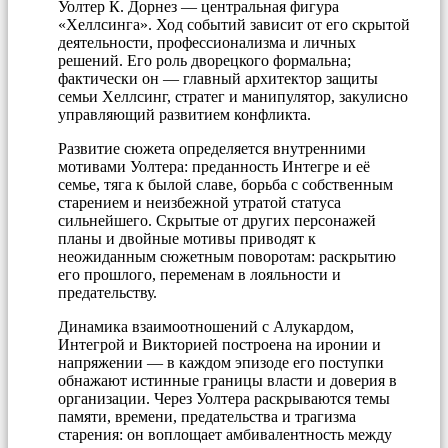
Уолтер К. Дорнез — центральная фигура
«Хеллсинга». Ход событий зависит от его скрытой
деятельности, профессионализма и личных
решений. Его роль дворецкого формальна;
фактически он — главный архитектор защиты
семьи Хеллсинг, стратег и манипулятор, закулисно
управляющий развитием конфликта.
Развитие сюжета определяется внутренними
мотивами Уолтера: преданность Интегре и её
семье, тяга к былой славе, борьба с собственным
старением и неизбежной утратой статуса
сильнейшего. Скрытые от других персонажей
планы и двойные мотивы приводят к
неожиданным сюжетным поворотам: раскрытию
его прошлого, переменам в лояльности и
предательству.
Динамика взаимоотношений с Алукардом,
Интегрой и Викторией построена на иронии и
напряжении — в каждом эпизоде его поступки
обнажают истинные границы власти и доверия в
организации. Через Уолтера раскрываются темы
памяти, времени, предательства и трагизма
старения: он воплощает амбивалентность между