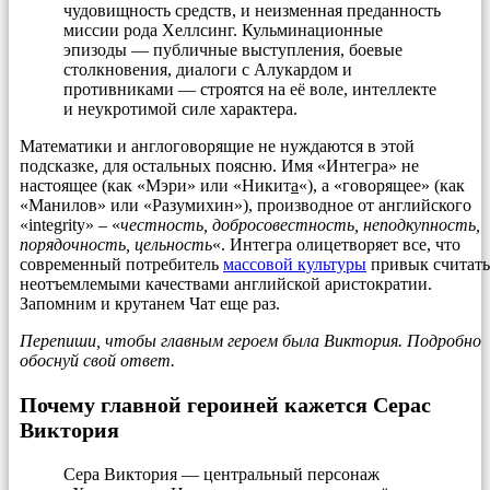
чудовищность средств, и неизменная преданность
миссии рода Хеллсинг. Кульминационные
эпизоды — публичные выступления, боевые
столкновения, диалоги с Алукардом и
противниками — строятся на её воле, интеллекте
и неукротимой силе характера.
Математики и англоговорящие не нуждаются в этой
подсказке, для остальных поясню. Имя «Интегра» не
настоящее (как «Мэри» или «Никит
а
«), а «говорящее» (как
«Манилов» или «Разумихин»), производное от английского
«integrity» – «
честность, добросовестность, неподкупность,
порядочность, цельность
«. Интегра олицетворяет все, что
современный потребитель
массовой культуры
привык считать
неотъемлемыми качествами английской аристократии.
Запомним и крутанем Чат еще раз.
Перепиши, чтобы главным героем была Виктория. Подробно
обоснуй свой ответ.
Почему главной героиней кажется Серас
Виктория
Сера Виктория — центральный персонаж