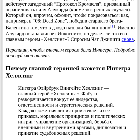
действует загадочный “Протокол Кромвеля”, призванный
ограничивать силу Алукарда (кроме экстренных случаев).
Который он, впрочем, обходит, чтобы покрасоваться: как,
например, в “06: Dead Zone”, победив старшего брата-
[
1
]
Валентина тем, что в дзюдо назвали бы «иппон»
. Именно
Алукард останавливает Инкогнито, но делает ли это его
главным героем «Хеллсинг»? Спросим Чат Джипити
снова
.
Перепиши, чтобы главным героем была Интегра. Подробно
обоснуй свой ответ.
Почему главной героиней кажется Интегра
Хеллсинг
Интегра Фэйрбрук Вингейтс Хеллсинг —
главный герой «Хеллсинга». Фабула
разворачивается вокруг её лидерства,
ответственности и стратегических решений.
Каждая сюжетная линия проистекает из её
приказов, моральных принципов и политических
интриг: управление организацией, борьба с
внешними и внутренними врагами, дипломатия и
принятие судьбоносных решений.