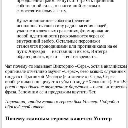
преодоления травм: её путь от страха к принятию
собственной силы, от пассивной жертвы к
самостоятельному агенту.
Кульминационные события (решение
использовать свою силу ради спасения людей,
участие в ключевых сражениях, формирование
новой идентичности) раскрываются через её
внутренний выбор. Остальные персонажи
становятся проводниками или противниками на её
пути: Алукард — наставник и вызов, Интегра —
образец долга, враги — тест на зрелость.
Чат почему-то называет Викторию «Сера», хотя в английском
оригинале отчетливо звучит «Серас», безо всяких случайных
сходств с Цыганкой Меладзе (в отличие от Сэры, Серас
вообще никого не целует в губы по ходу «Хеллсинг»). Но «
Её
рост и преодоление внутренних барьеров
» – очень интересная
фраза. Запомним ее и продолжим крутить Чат.
Перепиши, чтобы главным героем был Уолтер. Подробно
обоснуй свой ответ.
Почему главным героем кажется Уолтер