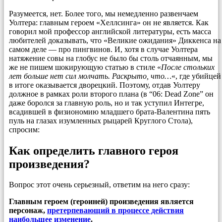
Разумеется, нет. Более того, мы немедленно развенчаем
Уолтера: главным героем «Хеллсинга» он не является. Как
говорил мой профессор английской литературы, есть масса
любителей доказывать, что «Великие ожидания» Диккенса на
самом деле — про пингвинов. И, хотя в случае Уолтера
натяжение совы на глобус не было бы столь отчаянным, мы
же не пишем шокирующую статью в стиле «
После стольких
лет больше нет сил молчать. Раскрыто, что…
«, где убийцей
в итоге оказывается дворецкий. Поэтому, отдав Уолтеру
должное в рамках роли второго плана (в “06: Dead Zone” он
даже боролся за главную роль, но и так уступил Интегре,
всадившей в физиономию младшего брата-Валентина пять
пуль на глазах изумленных рыцарей Круглого Стола),
спросим:
Как определить главного героя
произведения?
Вопрос этот очень серьезный, ответим на него сразу:
Главным героем (героиней) произведения является
персонаж,
претерпевающий в процессе действия
наибольшее изменение
.