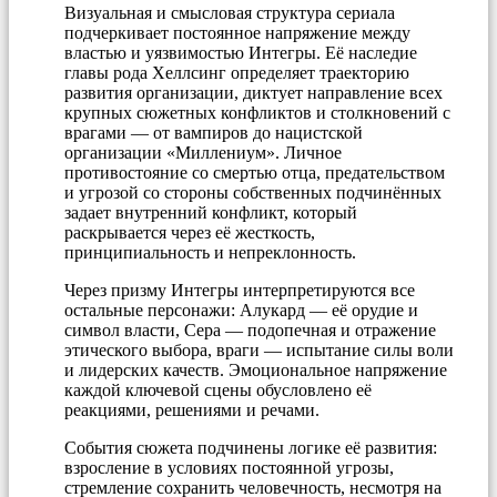
Визуальная и смысловая структура сериала
подчеркивает постоянное напряжение между
властью и уязвимостью Интегры. Её наследие
главы рода Хеллсинг определяет траекторию
развития организации, диктует направление всех
крупных сюжетных конфликтов и столкновений с
врагами — от вампиров до нацистской
организации «Миллениум». Личное
противостояние со смертью отца, предательством
и угрозой со стороны собственных подчинённых
задает внутренний конфликт, который
раскрывается через её жесткость,
принципиальность и непреклонность.
Через призму Интегры интерпретируются все
остальные персонажи: Алукард — её орудие и
символ власти, Сера — подопечная и отражение
этического выбора, враги — испытание силы воли
и лидерских качеств. Эмоциональное напряжение
каждой ключевой сцены обусловлено её
реакциями, решениями и речами.
События сюжета подчинены логике её развития:
взросление в условиях постоянной угрозы,
стремление сохранить человечность, несмотря на