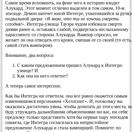
Самое время вспомнить, на фоне чего в историю входит
Алукард. Этот момент отлично выделен в том самом, 10-м
эпизоде. Демон шепчет юной Интегре, ухватившейся за ручку
подвальной двери: «
Я знаю, что ты не хочешь умереть
сегодня!
«. Интегра-узница Тауэра чудом избежала смерти
днями ранее и, оставаясь слабой, подверглась неслыханному
харассменту со стороны Алукарда. Вампир спросил, не
желает ли она отведать его крови, смешав ее со своей (то есть,
самой стать вампиром).
Внимание, два вопроса:
С каким предложением пришел Алукард к Интегре-
узнице? И
Как она на него ответит?
А теперь самое интересное.
Как бы Интегра ни ответила, она все равно окажется самым
изменившимся персонажем «Хеллсинг». И, поскольку вы
оказались достаточно умны, чтобы дочитать до этого места, н
буду утруждать дальнейшими объяснениями ни вас, ни себя:
предложу только представить хотя бы первые пару эпизодов
сиквела, где Интегра согласилась на непристойное
предложение Алукарда и стала вампиршей. Помните: по