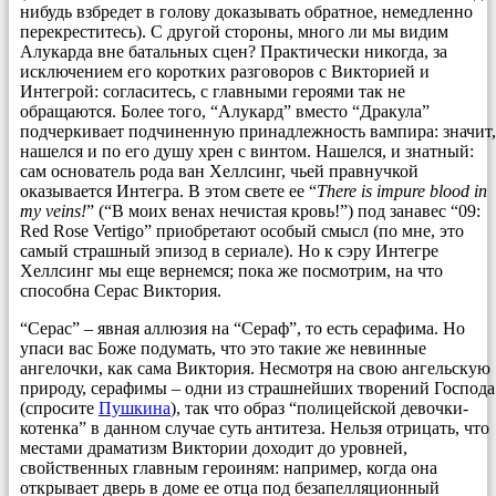
нибудь взбредет в голову доказывать обратное, немедленно
перекреститесь). С другой стороны, много ли мы видим
Алукарда вне батальных сцен? Практически никогда, за
исключением его коротких разговоров с Викторией и
Интегрой: согласитесь, с главными героями так не
обращаются. Более того, “Алукард” вместо “Дракула”
подчеркивает подчиненную принадлежность вампира: значит,
нашелся и по его душу хрен с винтом. Нашелся, и знатный:
сам основатель рода ван Хеллсинг, чьей правнучкой
оказывается Интегра. В этом свете ее “
There is impure blood in
my veins!
” (“В моих венах нечистая кровь!”) под занавес “09:
Red Rose Vertigo” приобретают особый смысл (по мне, это
самый страшный эпизод в сериале). Но к сэру Интегре
Хеллсинг мы еще вернемся; пока же посмотрим, на что
способна Серас Виктория.
“Серас” – явная аллюзия на “Сераф”, то есть серафима. Но
упаси вас Боже подумать, что это такие же невинные
ангелочки, как сама Виктория. Несмотря на свою ангельскую
природу, серафимы – одни из страшнейших творений Господа
(спросите
Пушкина
), так что образ “полицейской девочки-
котенка” в данном случае суть антитеза. Нельзя отрицать, что
местами драматизм Виктории доходит до уровней,
свойственных главным героиням: например, когда она
открывает дверь в доме ее отца под безапелляционный