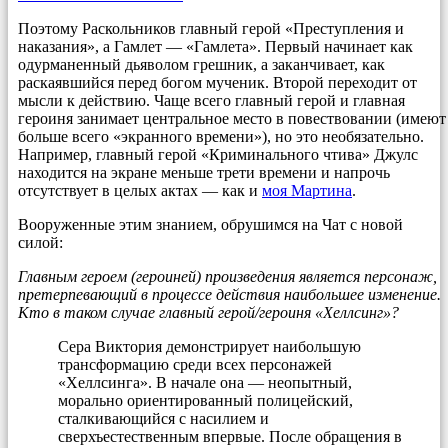
Поэтому Раскольников главный герой «Преступления и
наказания», а Гамлет — «Гамлета». Первый начинает как
одурманенный дьяволом грешник, а заканчивает, как
раскаявшийся перед богом мученик. Второй переходит от
мысли к действию. Чаще всего главный герой и главная
героиня занимает центральное место в повествовании (имеют
больше всего «экранного времени»), но это необязательно.
Например, главный герой «Криминального чтива» Джулс
находится на экране меньше трети времени и напрочь
отсутствует в целых актах — как и
моя Мартина
.
Вооруженные этим знанием, обрушимся на Чат с новой
силой:
Главным героем (героиней) произведения является персонаж,
претерпевающий в процессе действия наибольшее изменение.
Кто в таком случае главный герой/героиня «Хеллсинг»?
Сера Виктория демонстрирует наибольшую
трансформацию среди всех персонажей
«Хеллсинга». В начале она — неопытный,
морально ориентированный полицейский,
сталкивающийся с насилием и
сверхъестественным впервые. После обращения в