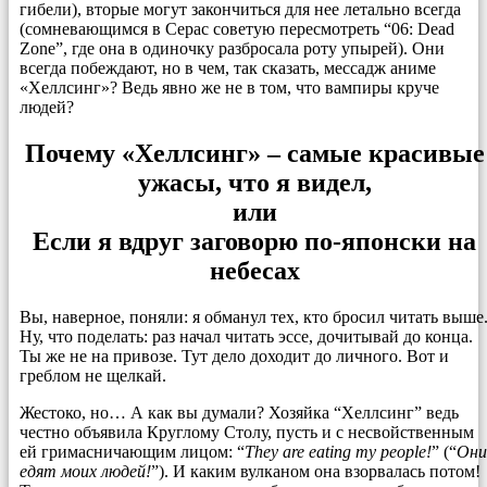
гибели), вторые могут закончиться для нее летально всегда
(сомневающимся в Серас советую пересмотреть “06: Dead
Zone”, где она в одиночку разбросала роту упырей). Они
всегда побеждают, но в чем, так сказать, мессадж аниме
«Хеллсинг»? Ведь явно же не в том, что вампиры круче
людей?
Почему «Хеллсинг» – самые красивые
ужасы, что я видел,
или
Если я вдруг заговорю по-японски на
небесах
Вы, наверное, поняли: я обманул тех, кто бросил читать выше
Ну, что поделать: раз начал читать эссе, дочитывай до конца.
Ты же не на привозе. Тут дело доходит до личного. Вот и
греблом не щелкай.
Жестоко, но… А как вы думали? Хозяйка “Хеллсинг” ведь
честно объявила Круглому Столу, пусть и с несвойственным
ей гримасничающим лицом: “
They are eating my people!
” (“
Они
едят моих людей!
”). И каким вулканом она взорвалась потом!