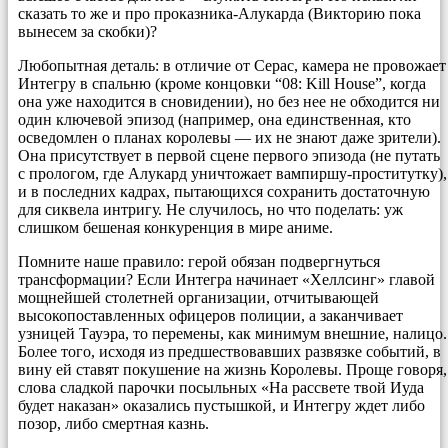
сказать то же и про проказника-Алукарда (Викторию пока
вынесем за скобки)?
Любопытная деталь: в отличие от Серас, камера не провожает
Интегру в спальню (кроме концовки “08: Kill House”, когда
она уже находится в сновидении), но без нее не обходится ни
один ключевой эпизод (например, она единственная, кто
осведомлен о планах королевы — их не знают даже зрители).
Она присутствует в первой сцене первого эпизода (не путать
с прологом, где Алукард уничтожает вампиршу-проститутку),
и в последних кадрах, пытающихся сохранить достаточную
для сиквела интригу. Не случилось, но что поделать: уж
слишком бешеная конкуренция в мире аниме.
Помните наше правило: герой обязан подвергнуться
трансформации? Если Интегра начинает «Хеллсинг» главой
мощнейшей столетней организации, отчитывающей
высокопоставленных офицеров полиции, а заканчивает
узницей Тауэра, то перемены, как минимум внешние, налицо.
Более того, исходя из предшествовавших развязке событий, в
вину ей ставят покушение на жизнь Королевы. Проще говоря,
слова сладкой парочки посыльных «На рассвете твой Иуда
будет наказан» оказались пустышкой, и Интегру ждет либо
позор, либо смертная казнь.