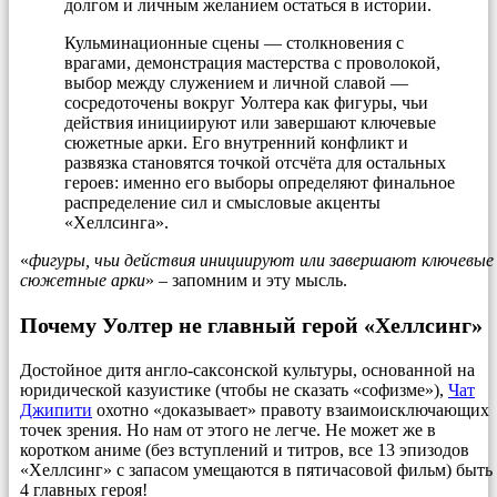
долгом и личным желанием остаться в истории.
Кульминационные сцены — столкновения с
врагами, демонстрация мастерства с проволокой,
выбор между служением и личной славой —
сосредоточены вокруг Уолтера как фигуры, чьи
действия инициируют или завершают ключевые
сюжетные арки. Его внутренний конфликт и
развязка становятся точкой отсчёта для остальных
героев: именно его выборы определяют финальное
распределение сил и смысловые акценты
«Хеллсинга».
«
фигуры, чьи действия инициируют или завершают ключевые
сюжетные арки
» – запомним и эту мысль.
Почему Уолтер не главный герой «Хеллсинг»
Достойное дитя англо-саксонской культуры, основанной на
юридической казуистике (чтобы не сказать «софизме»),
Чат
Джипити
охотно «доказывает» правоту взаимоисключающих
точек зрения. Но нам от этого не легче. Не может же в
коротком аниме (без вступлений и титров, все 13 эпизодов
«Хеллсинг» с запасом умещаются в пятичасовой фильм) быть
4 главных героя!