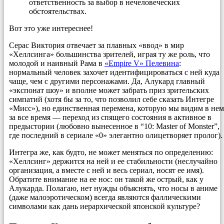
ответственность за выбор в нечеловеческих
обстоятельствах.
Вот это уже интереснее!
Серас Виктория отвечает за плавных «ввод» в мир
«Хеллсинга» большинства зрителей, играя ту же роль, что
молодой и наивный Рама в
«Empire V» Пелевина
:
нормальный человек захочет идентифицироваться с ней куда
чаще, чем с другими персонажами. Да, Алукард главный
«экспонат шоу» и вполне может забрать приз зрительских
симпатий (хотя бы за то, что позволил себе сказать Интегре
«Мисс»), но единственная перемена, которую мы видим в нем
за все время — переход из спящего состояния в активное в
предыстории (любовно вынесенное в “10: Master of Monster”,
где последний в сериале «0» элегантно олицетворяет пролог).
Интегра же, как будто, не может меняться по определению:
«Хеллсинг» держится на ней и ее стабильности (неслучайно
организация, а вместе с ней и весь сериал, носят ее имя).
Обратите внимание на ее нос: он такой же острый, как у
Алукарда. Полагаю, нет нужды объяснять, что носы в аниме
(даже малоэротическом) всегда являются фаллическими
символами как дань иерархической японской культуре?