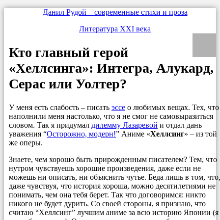
Данил Рудой – современные стихи и проза
Литература XXI века
Кто главный герой
«Хеллсинга»: Интегра, Алукард,
Серас или Уолтер?
У меня есть слабость – писать
эссе
о любимых вещах. Тех, что
наполнили меня настолько, что я не смог не самовыразиться
словом. Так я придумал
дилемму Лазаревой
и отдал дань
уважения “
Осторожно, модерн!
” Аниме «
Хеллсинг
» – из той
же оперы.
Знаете, чем хорошо быть прирожденным писателем? Тем, что
нутром чувствуешь хорошие произведения, даже если не
можешь ни описать, ни объяснить чутье. Беда лишь в том, что
даже чувствуя, что история хороша, можно десятилетиями не
понимать, чем она тебя берет. Так что договоримся: никто
никого не будет дурить. Со своей стороны, я призна
ю
, что
считаю “Хеллсинг” лучшим аниме за всю историю Японии (я