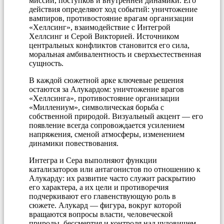
миссий, поступков и внутренней динамики. Его
действия определяют ход событий: уничтожение
вампиров, противостояние врагам организации
«Хеллсинг», взаимодействие с Интегрой
Хеллсинг и Серой Викторией. Источником
центральных конфликтов становится его сила,
моральная амбивалентность и сверхъестественная
сущность.
В каждой сюжетной арке ключевые решения
остаются за Алукардом: уничтожение врагов
«Хеллсинга», противостояние организации
«Миллениум», символическая борьба с
собственной природой. Визуальный акцент — его
появление всегда сопровождается усилением
напряжения, сменой атмосферы, изменением
динамики повествования.
Интегра и Сера выполняют функции
катализаторов или антагонистов по отношению к
Алукарду: их развитие часто служит раскрытию
его характера, а их цели и противоречия
подчеркивают его главенствующую роль в
сюжете. Алукард — фигура, вокруг которой
вращаются вопросы власти, человеческой
природы, бессмертия и контроля над чудовищем