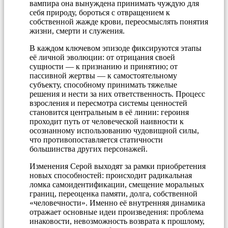
вампира она вынуждена принимать чуждую для
себя природу, бороться с отвращением к
собственной жажде крови, переосмыслять понятия
жизни, смерти и служения.
В каждом ключевом эпизоде фиксируются этапы
её личной эволюции: от отрицания своей
сущности — к признанию и принятию; от
пассивной жертвы — к самостоятельному
субъекту, способному принимать тяжелые
решения и нести за них ответственность. Процесс
взросления и пересмотра системы ценностей
становится центральным в её линии: героиня
проходит путь от человеческой наивности к
осознанному использованию чудовищной силы,
что противопоставляется статичности
большинства других персонажей.
Изменения Серой выходят за рамки приобретения
новых способностей: происходит радикальная
ломка самоидентификации, смещение моральных
границ, переоценка памяти, долга, собственной
«человечности». Именно её внутренняя динамика
отражает основные идеи произведения: проблема
инаковости, невозможность возврата к прошлому,