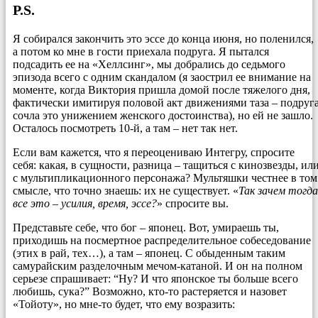
P.S.
Я собирался закончить это эссе до конца июня, но поленился,
а потом ко мне в гости приехала подруга. Я пытался
подсадить ее на «Хеллсинг», мы добрались до седьмого
эпизода всего с одним скандалом (я заострил ее внимание на
моменте, когда Виктория пришла домой после тяжелого дня,
фактически имитируя половой акт движениями таза – подруг
сочла это унижением женского достоинства), но ей не зашло.
Осталось посмотреть 10-й, а там – нет так нет.
Если вам кажется, что я переоцениваю Интегру, спросите
себя: какая, в сущности, разница – тащиться с кинозвезды, ил
с мультипликационного персонажа? Мультяшки честнее в том
смысле, что точно знаешь: их не существует. «
Так зачем тогда
все это – усилия, время, эссе?
» спросите вы.
Представьте себе, что бог – японец. Вот, умираешь ты,
приходишь на посмертное распределительное собеседование
(этих в рай, тех…), а там – японец. С обыденным таким
самурайским разделочным мечом-катаной. И он на полном
серьезе спрашивает: “Ну? И что японское ты больше всего
любишь, сука?” Возможно, кто-то растеряется и назовет
«Тойоту», но мне-то будет, что ему возразить: