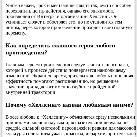
Уолтер важен, ярок и местами выглядит так, будто способен
перехватить центр действия, однако его значимость
производна от Интегры и организации Хеллсинг. Он
усиливает сюжет и обостряет его, но не становится тем
лицом, через которое произведение проходит свою главную
перемену.
Как определить главного героя любого
произведения?
Главным героем произведения следует считать персонажа,
который в процессе действия подвергается наибольшему
изменению. Экранное время, зрительская любовь и внешняя
эффектность помогают распознаванию, но решающее
значение принадлежит именно глубине пройденной
внутренней траектории.
Почему «Хеллсинг» назван любимым аниме?
В эссе любовь к «Хеллсингу» объясняется сразу несколькими
причинами: мощной музыкой, выразительной визуальной
средой, сильной системой персонажей и редким для массовой
культуры сочетанием ужаса, красоты, иерархии, эротического