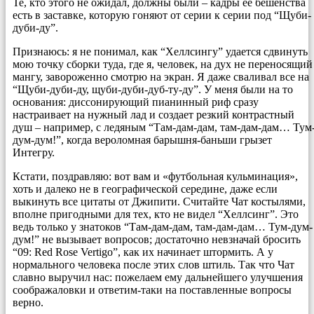
Те, кто этого не ожидал, должны были – кадры ее бешенства
есть в заставке, которую гоняют от серии к серии под “Щуби-
дуби-ду”.
Признаюсь: я не понимал, как “Хеллсингу” удается сдвинуть
мою точку сборки туда, где я, человек, на дух не переносящий
мангу, завороженно смотрю на экран. Я даже сваливал все на
“Щуби-дуби-ду, щуби-дуби-дуб-ту-ду”. У меня были на то
основания: диссонирующий пианинный риф сразу
настраивает на нужный лад и создает резкий контрастный
душ – например, с ледяным “Там-дам-дам, там-дам-дам… Тум
дум-дум!”, когда вероломная барышня-баньши грызет
Интегру.
Кстати, поздравляю: вот вам и «футбольная кульминация»,
хоть и далеко не в географической середине, даже если
выкинуть все цитаты от Джипити. Считайте Чат костылями,
вполне пригодными для тех, кто не видел “Хеллсинг”. Это
ведь только у знатоков “Там-дам-дам, там-дам-дам… Тум-дум-
дум!” не вызывает вопросов; достаточно невзначай бросить
“09: Red Rose Vertigo”, как их начинает штормить. А у
нормального человека после этих слов штиль. Так что Чат
славно выручил нас: пожелаем ему дальнейшего улучшения
соображаловки и ответим-таки на поставленные вопросы
верно.