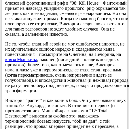
блюзовый фортепианный риф в “08: Kill House”. Фантомный
привет из навсегда ушедшего прошлого, риф обрывается так
же рано, как и ее надежды, сменяясь разочарованием. Но она
все-таки допускает промах. Когда незнакомец бросил, что они
поговорят о ее отце позже, Виктории следовало сказать, что
для таких разговоров не ждут удобных случаев. Она не
сказала, а дальнейшее известно.
Не то, чтобы главный герой не мог ошибаться: напротив, из
их мучительных ошибок нередко и складывается канва
повествования – посмотрите на Онегина, на Печорина, на
князя Мышкина
, наконец (последний – кладезь досадных
промахов). Более того, как отмечалось выше, Виктория
изменилась: уже в первом эпизоде ее глаза стали красными
(когда пересматриваешь, очень непривычно видеть ее
голубоглазой), и впоследствии животная (и неживая) природа
не раз успешно берут над ней верх, говоря о продолжающейся
трансформации.
Виктория “растет” и как воин в бою. Они у нее бывают двух
типов: без Алукарда, и с оным. В отличие от первых (ее
противостояние с Мишкой-красавчиком в “12: Total
Destruction” выносим за скобки: это, выражаясь
терминологией боевых искусств, “бой на дан”, с той
разницей, что провал впервые приведет не к пересдаче, а