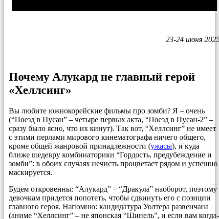
23-24 июня 202
Почему Алукард не главный герой
«Хеллсинг»
Вы любите южнокорейские фильмы про зомби? Я – очень
(“Поезд в Пусан” – четыре первых акта, “Поезд в Пусан-2” –
сразу было ясно, что их кинут). Так вот, “Хеллсинг” не имеет
с этими перлами мирового кинематографа ничего общего,
кроме общей жанровой принадлежности (
ужасы
), и куда
ближе шедевру комбинаторики “Гордость, предубеждение и
зомби”: в обоих случаях нечисть процветает рядом и успешно
маскируется.
Будем откровенны: “Алукард” – “Дракула” наоборот, поэтому
девочкам придется попотеть, чтобы сдвинуть его с позиции
главного героя. Напомню: кандидатура Уолтера развенчана
(аниме “Хеллсинг” – не японская “Шинель”, и если вам когда-