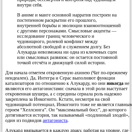
внутри себя.
В аниме и манге основной нарратив построен на
постепенном раскрытии его прошлого,
внутренней борьбы и эволюции взаимоотношений
с другими персонажами. Смысловые акценты —
исследование границ человеческого и
чудовищного, ролевой конфликт между
абсолютной свободой и служением долгу. Без
Алукарда невозможна ни одна из ключевых сцен
или смысловых развязок: он остается постоянной
точкой отсчёта и движущей силой истории.
Для начала отметем откровенную ахинею (Чат по-прежнему
неидеален). Да, Интегра и Серас выполняют функции
катализаторов по отношению к Алукарду, но они
никогда
не
являются его антагонистами: сначала в этой роли выступает
откровенная шушера, а с середины сериала роль надежно
закреплена за Инкогнито. Кстати, несмотря на свой
чудовищный потенциал, Инкогнито тоже не является главны
героем “Хеллсинга”. Он “максимальный босс”, до которого
дотягивается история, так называемый «подлинный злодей»,
один из подвидов
антагониста
.
Алукард ввязывается в каждую драку, работая на уровне, где