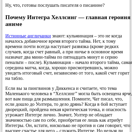
Ну, что, готовы послушать писателя о писанине?
Почему Интегра Хеллсинг — главная героиня
аниме
Истинные англичанки
знают: кульминация – это не когда
началось добавочное время второго тайма. Нет, к тому
времени почти всегда наступает развязка (кроме редких
случаев, когда счет равный, а при ничье в основное время
назначат два мини-тайма по пятнадцать минут и серию
пенальти – после). Кульминация – начало второго тайма, сама
середина матча, когда, хорошо присмотревшись, можно
увидеть итоговый счет, независимо от того, какой счет горит
на табло.
Если вы за пингвинов у Диккенса и считаете, что тема
Маленького человека в “Хеллсинг” могла быть освещена ярче
вот вам пища для размышления. Помните, Чат писал, что,
если дошло до Уолтера, то дело дрянь? Когда в бой вступает
дворецкий, пройдена некая критическая точка, и опасность
угрожает Интегре лично. Значит, Уолтер не обладает
значимостью сам по себе, приобретая ее лишь как атрибут
Интегры. Он, кстати, нисколько не против и сам говорит, что
высшее счастье для него – служить Интегре. Но нельзя ли