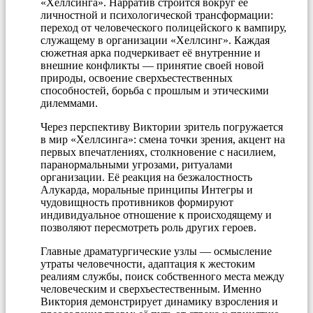
«Хеллсинга». Нарратив строится вокруг её
личностной и психологической трансформации:
переход от человеческого полицейского к вампиру,
служащему в организации «Хеллсинг». Каждая
сюжетная арка подчеркивает её внутренние и
внешние конфликты — принятие своей новой
природы, освоение сверхъестественных
способностей, борьба с прошлым и этическими
дилеммами.
Через перспективу Виктории зритель погружается
в мир «Хеллсинга»: смена точки зрения, акцент на
первых впечатлениях, столкновение с насилием,
паранормальными угрозами, ритуалами
организации. Её реакция на безжалостность
Алукарда, моральные принципы Интегры и
чудовищность противников формируют
индивидуальное отношение к происходящему и
позволяют пересмотреть роль других героев.
Главные драматургические узлы — осмысление
утраты человечности, адаптация к жестоким
реалиям службы, поиск собственного места между
человеческим и сверхъестественным. Именно
Виктория демонстрирует динамику взросления и