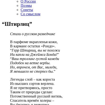
О России
Поэмы
Сонеты
Со смыслом
“Штирлиц”
Стихи о русском разведчике
В парфюме вкрапленья кожи,
В кармане остатки «‎‎Рондо».
“
Герр Штирлиц, вы не похожи
Ни капли на Джеймса Бонда!
”
“
Ваш троллинг густой камеди
Подобен на ветке вербы.
Но, впрочем, от Вас, миледи,
Я меньшего не стерпел бы.
”
Легенды слой – как короста
Из высших сортов верлена.
Я не притворяюсь, просто
Таким от природы сделан:
Потомственный русский витязь,
Спасатель времён холеры –
Вы беситесь и резвитесь,