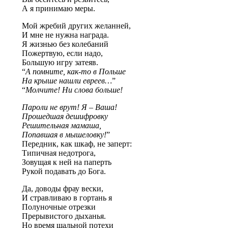
А я принимаю меры.
Мой жребий других желанней,
И мне не нужна награда.
Я жизнью без колебаний
Пожертвую, если надо,
Большую игру затеяв.
“
А помните, как-то в Польше
На крыше нашли евреев…
”
“
Молчите! Ни слова больше!
Пароли не врут! Я – Ваша!
Прошедшая дешифровку
Решительная мамаша,
Попавшая в мышеловку!
”
Передник, как шкаф, не заперт:
Типичная недотрога,
Зовущая к ней на паперть
Рукой подавать до Бога.
Да, доводы фрау вески,
И стравливаю в гортань я
Полуночные отрезки
Прерывистого дыханья.
Но время шальной потехи