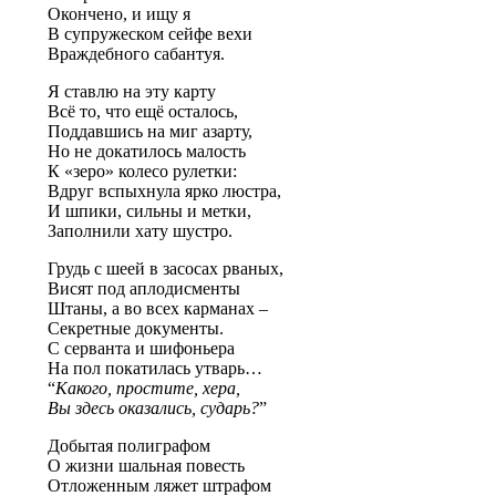
Окончено, и ищу я
В супружеском сейфе вехи
Враждебного сабантуя.
Я ставлю на эту карту
Всё то, что ещё осталось,
Поддавшись на миг азарту,
Но не докатилось малость
К «зеро» колесо рулетки:
Вдруг вспыхнула ярко люстра,
И шпики, сильны и метки,
Заполнили хату шустро.
Грудь с шеей в засосах рваных,
Висят под аплодисменты
Штаны, а во всех карманах –
Секретные документы.
С серванта и шифоньера
На пол покатилась утварь…
“
Какого, простите, хера,
Вы здесь оказались, сударь?
”
Добытая полиграфом
О жизни шальная повесть
Отложенным ляжет штрафом