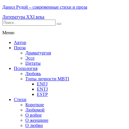
Данил Рудой – современные стихи и проза
Литература XXI века
Меню
Автор
Проза
Драматургия
Эссе
Цитаты
Психология
Любовь
Типы личности MBTI
ENFJ
ENTJ
ESTP
Стихи
Короткие
Любимой
О войне
О женщине
О любви