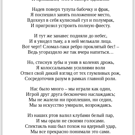
Надев поверх тулупа бабочку и фрак,
Я поспешил занять положенное место,
Вдохнул в себя кулисный гул и полумрак,
И пригрозил устроить полную фиесту.
И тут же занавес подняли до небес,
И я увидел тьму, а в ней мелькали лица.
Вот черт! Сломал-таки ребро проклятый бес! –
Ведь угораздило же так вчера напиться…
Но, стиснув зубы и уняв в коленях дрожь,
Я колоссальными усилиями воли
Отвел свой дикий взгляд от тех глумливых рож,
Сосредоточив разум в рамках главной роли.
Нас было много – мы играли как один,
Игрой друг друга бесконечно наслаждаясь;
Мы не жалели ни проплешин, ни седин,
Мы за искусство умирали, возрождаясь.
Из наших ртов валил клубами белый пар,
И мы орали не своими голосами.
Спектакль наш был похож на ядерный удар,
Мы все прекрасно понимали это сами.