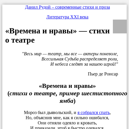
Данил Рудой – современные стихи и проза
Литература XXI века
«Времена и нравы» — стихи
о театре
Весь мир — театр, мы все — актеры поневоле,
Всесильная Судьба распределяет роли,
И небеса следят за нашею игрой!
Пьер де Ронсар
«Времена и нравы»
(
стихи о театре, пример шестистопного
ямба
)
Мороз был дьявольский, и
я собрался спать
,
Но, объяснив мне, как я сильно ошибался,
Они отняли одеяло и кровать,
И приказали, чтоб я быстро одевался.