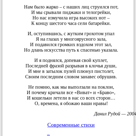
Нам было жарко – с наших лиц струился пот,
И мы срывали пиджаки и телогрейки,
Но нас измучила игра высоких нот –
К концу шестого часа сели батарейки.
И, оступившись, с жутким грохотом упал
Я на глазах у многоярусного зала,
И подавился громких вздохом этот зал,
Но длань искусства путь к спасенью указала.
И я поднялся, допевая свой куплет,
Последней фразой разрывая в клочья души,
И мне в затылок пулей плюнул пистолет,
Своим последним словом занавес обрушив.
Не помню, как мы выползали на поклон,
И почему кричали все «Виват» и «Браво»,
И кошельки летели в нас со всех сторон…
О, времена, я обожаю ваши нравы!
Данил Рудой — 200
Современные стихи