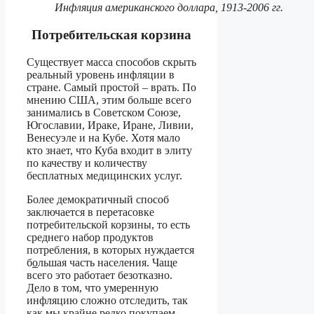
Инфляция американского доллара, 1913-2006 гг.
Потребительская корзина
Существует масса способов скрыть
реальный уровень инфляции в
стране. Самый простой – врать. По
мнению США, этим больше всего
занимались в Советском Союзе,
Югославии, Ираке, Иране, Ливии,
Венесуэле и на Кубе. Хотя мало
кто знает, что Куба входит в элиту
по качеству и количеству
бесплатных медицинских услуг.
Более демократичный способ
заключается в перетасовке
потребительской корзины, то есть
среднего набор продуктов
потребления, в которых нуждается
б
о
льшая часть населения. Чаще
всего это работает безотказно.
Дело в том, что умеренную
инфляцию сложно отследить, так
как мы крайне редко покупаем