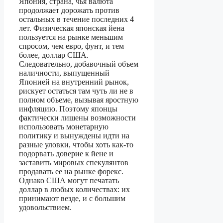
Япония, страна, чья валюта
продолжает дорожать против
остальных в течение последних 4
лет. Физическая японская йена
пользуется на рынке меньшим
спросом, чем евро, фунт, и тем
более, доллар США.
Следовательно, добавочный объем
наличности, выпущенный
Японией на внутренний рынок,
рискует остаться там чуть ли не в
полном объеме, вызывая яростную
инфляцию. Поэтому японцы
фактически лишены возможности
использовать монетарную
политику и вынуждены идти на
разные уловки, чтобы хоть как-то
подорвать доверие к йене и
заставить мировых спекулянтов
продавать ее на рынке форекс.
Однако США могут печатать
доллар в любых количествах: их
принимают везде, и с большим
удовольствием.