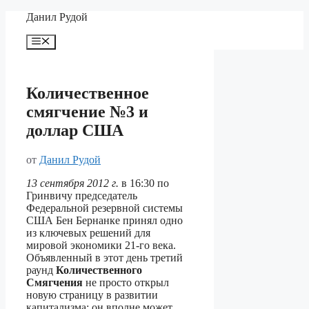
Перейти
Данил Рудой
к
содержимому
Меню
Количественное
смягчение №3 и
доллар США
от
Данил Рудой
13 сентября 2012 г.
в 16:30 по
Гринвичу председатель
Федеральной резервной системы
США Бен Бернанке принял одно
из ключевых решений для
мировой экономики 21-го века.
Объявленный в этот день третий
раунд
Количественного
Смягчения
не просто открыл
новую страницу в развитии
капитализма: он вполне может