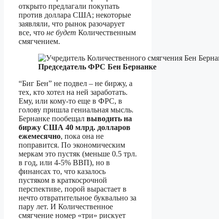
открыто предлагали покупать
против доллара США; некоторые
заявляли, что рынок разочарует
все, что
не будет
Количественным
смягчением.
Председатель ФРС Бен Бернанке
“Биг Бен” не подвел – не биржу, а
тех, кто хотел на ней заработать.
Ему, или кому-то еще в ФРС, в
голову пришла гениальная мысль.
Бернанке пообещал
выводить на
биржу США 40 млрд. долларов
ежемесячно
, пока она не
поправится. По экономическим
меркам это пустяк (меньше 0.5 трл.
в год, или 4-5% ВВП), но в
финансах то, что казалось
пустяком в краткосрочной
перспективе, порой вырастает в
нечто отвратительное буквально за
пару лет. И Количественное
смягчение номер «три» рискует