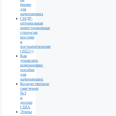
бирже
для
начинающих
СИДР:
оптимальная
инвестиционная
стратегия
россиян
в
посткапитализме
(2022+)
Как
управлять
компаниями:
пособие
для
начинающих
Количественное
смягчение
№3
и
доллар
США
Этапы