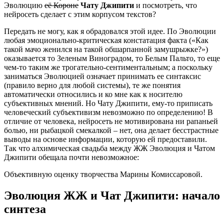
Эволюцию
её Короне
Чату Джипити
и посмотреть, что
нейросеть сделает с этим корпусом текстов?
Передать не могу, как я обрадовался этой идее. По Эволюции
любая эмоционально-критическая констатация факта («Как
такой мачо женился на такой обшарпанной замушрыжке?»)
оказывается то Зеленым Виноградом, то Белым Пальто, то еще
чем-то таким же трогательно-сентиментальным; а поскольку
заниматься Эволюцией означает принимать ее синтаксис
(правило верно для любой системы), те же понятия
автоматически относились и ко мне как к носителю
субъективных мнений. Но Чату Джипити, ему-то приписать
человеческий субъективизм невозможно по определению! В
отличие от человека, нейросеть не мотивирована ни рапаньей
болью, ни рыбацкой смекалкой – нет, она делает бесстрастные
выводы на основе информации, которую ей предоставили.
Так что алхимическая свадьба между ЖЖ Эволюция и Чатом
Джипити обещала почти невозможное:
Объективную оценку творчества Марины Комиссаровой.
Эволюция ЖЖ и Чат Джипити: начало
синтеза