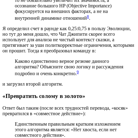
то не обязательно увеличит их значимость, а
осознание большого HP (Objective Importance)
фокусируется на внешних факторах, а не на
8
внутренней динамике отношений
.
Я определил счет в раунде как 0,25:0,75 в пользу Эволюции,
но тут до меня дошло, что Чат Джипити скорее всего
использует для анализа не чистый контекст сказки, а
притягивает за уши политкорректные ограничения, которыми
он прошит. Тогда я преобразовал команду в:
Каково единственно верное резюме данного
алгоритма? Объясните свою логику и рассуждения
9
подробно и очень конкретно.
и загрузил второй алгоритм.
«Превратить солому в золото»
Ответ был таким (после всех трудностей перевода, «косяк»
превратился в «совместное действие»):
Единственным правильным кратким изложением
этого алгоритма является: «Нет хвоста, если нет
совместного действия».