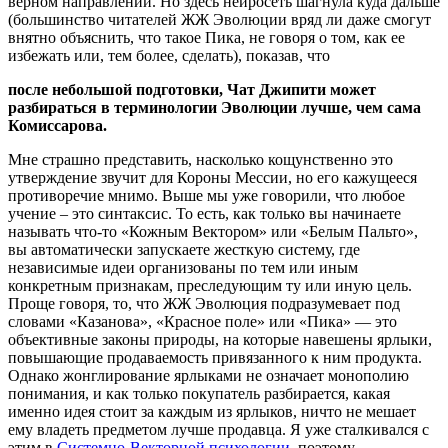
верном направлении. Но здесь нейросеть шагнула куда дальше
(большинство читателей ЖЖ Эволюции вряд ли даже смогут
внятно объяснить, что такое Пика, не говоря о том, как ее
избежать или, тем более, сделать), показав, что
после небольшой подготовки, Чат Джипити может
разбираться в терминологии Эволюции лучше, чем сама
Комиссарова.
Мне страшно представить, насколько кощунственно это
утверждение звучит для Короны Мессии, но его кажущееся
противоречие мнимо. Выше мы уже говорили, что любое
учение – это синтаксис. То есть, как только вы начинаете
называть что-то «Кожным Вектором» или «Белым Пальто»,
вы автоматически запускаете жесткую систему, где
независимые идеи организованы по тем или иным
конкретным признакам, преследующим ту или иную цель.
Проще говоря, то, что ЖЖ Эволюция подразумевает под
словами «Казанова», «Красное поле» или «Пика» — это
объективные законы природы, на которые навешены ярлыки,
повышающие продаваемость привязанного к ним продукта.
Однако жонглирование ярлыками не означает монополию
понимания, и как только покупатель разбирается, какая
именно идея стоит за каждым из ярлыков, ничто не мешает
ему владеть предметом лучше продавца. Я уже сталкивался с
этим в
Системно-Векторной психологии
, поэтому