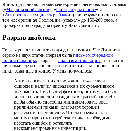
Я повторил аналогичный маневр еще с несколькими статьями
(«
Матрица конфликтов
«, «
Рост фигуры в поле
» и
«
Антивоенная сущность рыбалки
«), но результат оставался
тем же: оригинал Эволюции «усыхал» до 150-200 слов, а
проверка подтверждала правоту Чата Джипити.
Разрыв шаблона
Тогда я решил изменить подход и загрузил в Чат Джипити
серию из двух статей (первая была
письмом очередной
почитательницы
, вторая —
анализом Эволюции
), попросив
не только сделать конспект, но и ответить на вопросы про
пики, заданные в конце. У меня получилось:
Автор испытала пик от мужчины из-за своей
ошибки и наличия дисбаланса в их субъективном
значимости. Пик был эффективен, потому что был
хорошо выполнен и находился в красной зоне. Не-
рыбы обычно способны минимизировать вред,
причиняемый пиками, благодаря хорошей
рефлексии и самооценке. Чтобы избежать или
минимизировать воздействие пика, необходимо
избегать ошибок и оставлять
нескомпенсированные инвестиции.