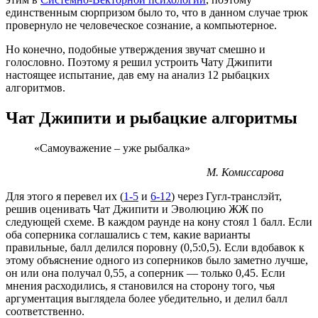
единственным сюрпризом было то, что в данном случае трюк
провернуло не человеческое сознание, а компьютерное.
Но конечно, подобные утверждения звучат смешно и
голословно. Поэтому я решил устроить Чату Джипити
настоящее испытание, дав ему на анализ 12 рыбацких
алгоритмов.
Чат Джипити и рыбацкие алгоритмы
«Самоуважение – уже рыбалка»
М. Комиссарова
Для этого я перевел их (
1-5
и
6-12
) через Гугл-транслэйт,
решив оценивать Чат Джипити и Эволюцию ЖЖ по
следующей схеме. В каждом раунде на кону стоял 1 балл. Если
оба соперника соглашались с тем, какие варианты
правильные, балл делился поровну (0,5:0,5). Если вдобавок к
этому объяснение одного из соперников было заметно лучше,
он или она получал 0,55, а соперник — только 0,45. Если
мнения расходились, я становился на сторону того, чья
аргументация выглядела более убедительно, и делил балл
соответственно.