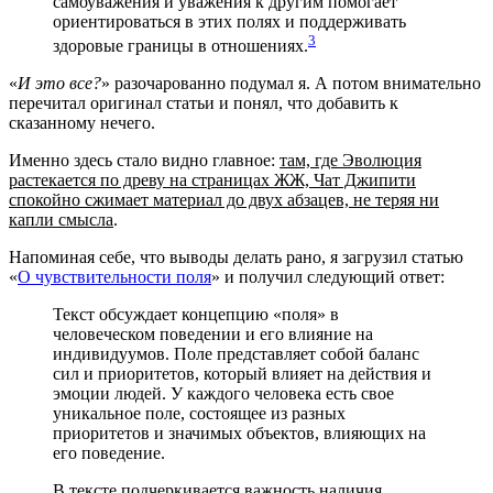
самоуважения и уважения к другим помогает
ориентироваться в этих полях и поддерживать
3
здоровые границы в отношениях.
«
И это все?
» разочарованно подумал я. А потом внимательно
перечитал оригинал статьи и понял, что добавить к
сказанному нечего.
Именно здесь стало видно главное:
там, где Эволюция
растекается по древу на страницах ЖЖ, Чат Джипити
спокойно сжимает материал до двух абзацев, не теряя ни
капли смысла
.
Напоминая себе, что выводы делать рано, я загрузил статью
«
О чувствительности поля
» и получил следующий ответ:
Текст обсуждает концепцию «поля» в
человеческом поведении и его влияние на
индивидуумов. Поле представляет собой баланс
сил и приоритетов, который влияет на действия и
эмоции людей. У каждого человека есть свое
уникальное поле, состоящее из разных
приоритетов и значимых объектов, влияющих на
его поведение.
В тексте подчеркивается важность наличия