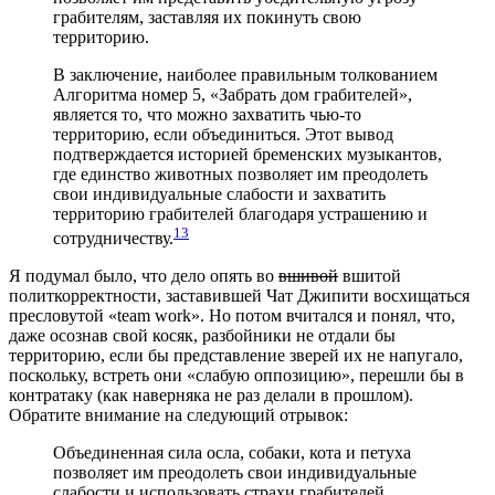
грабителям, заставляя их покинуть свою
территорию.
В заключение, наиболее правильным толкованием
Алгоритма номер 5, «Забрать дом грабителей»,
является то, что можно захватить чью-то
территорию, если объединиться. Этот вывод
подтверждается историей бременских музыкантов,
где единство животных позволяет им преодолеть
свои индивидуальные слабости и захватить
территорию грабителей благодаря устрашению и
13
сотрудничеству.
Я подумал было, что дело опять во
вшивой
вшитой
политкорректности, заставившей Чат Джипити восхищаться
пресловутой «team work». Но потом вчитался и понял, что,
даже осознав свой косяк, разбойники не отдали бы
территорию, если бы представление зверей их не напугало,
поскольку, встреть они «слабую оппозицию», перешли бы в
контратаку (как наверняка не раз делали в прошлом).
Обратите внимание на следующий отрывок:
Объединенная сила осла, собаки, кота и петуха
позволяет им преодолеть свои индивидуальные
слабости и использовать страхи грабителей.