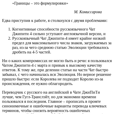
«Границы – это формулировки»
М. Комиссарова
Едва приступив к работе, я столкнулся с двумя проблемами:
Когнитивные способности русскоязычного Чат
Джипити 4 сильно уступают англоязычной версии, и
Русскоязычный Чат Джипити-4 имеет крайне низкий
предел для максимального числа знаков, загружаемых за
раз, из-за чего среднюю статью Эволюции требовалось
дробить на 4-5 частей.
Ни о каких компромиссах не могло быть и речи: я пользовался
Чатом Джипити-4 с марта и привык к высокому качеству
ответов. К тому же, при делении статьи на части Чат быстро
забывал, с чего начиналась вся Эволюция. Но верное решение
пришло быстро: если Королева не подходит Королю из-за
происхождения, ее нужно облагородить.
Переводчик с русского на английский в Чате ДжиПиТи
лучше, чем Гугл-Транслэйт, но для экономии времени
пользовался я последним. Главное – прописать в промте
синонимичные и ошибочные варианты перевода ключевых
терминов, чтобы снизить вероятность ошибочных