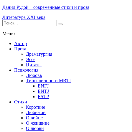
Данил Рудой – современные стихи и проза
Литература XXI века
Меню
Автор
Проза
Драматургия
Эссе
Цитаты
Психология
Любовь
Типы личности MBTI
ENFJ
ENTJ
ESTP
Стихи
Короткие
Любимой
О войне
О женщине
О любви