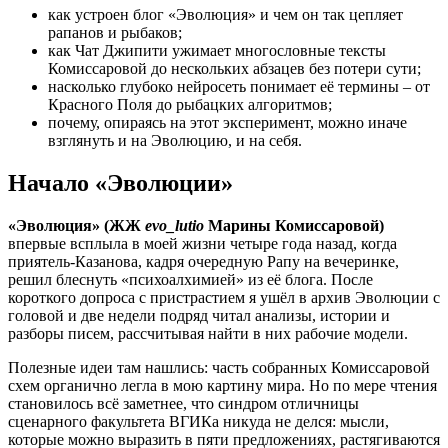
как устроен блог «Эволюция» и чем он так цепляет
рапанов и рыбаков;
как Чат Джипити ужимает многословные тексты
Комиссаровой до нескольких абзацев без потери сути;
насколько глубоко нейросеть понимает её термины – от
Красного Поля до рыбацких алгоритмов;
почему, опираясь на этот эксперимент, можно иначе
взглянуть и на Эволюцию, и на себя.
Начало «Эволюции»
«Эволюция» (ЖЖ
evo_lutio
Марины Комиссаровой)
впервые всплыла в моей жизни четыре года назад, когда
приятель-Казанова, кадря очередную Рапу на вечеринке,
решил блеснуть «психоалхимией» из её блога. После
короткого допроса с пристрастием я ушёл в архив Эволюции с
головой и две недели подряд читал анализы, истории и
разборы писем, рассчитывая найти в них рабочие модели.
Полезные идеи там нашлись: часть собранных Комиссаровой
схем органично легла в мою картину мира. Но по мере чтения
становилось всё заметнее, что синдром отличницы
сценарного факультета ВГИКа никуда не делся: мысли,
которые можно выразить в пяти предложениях, растягиваются