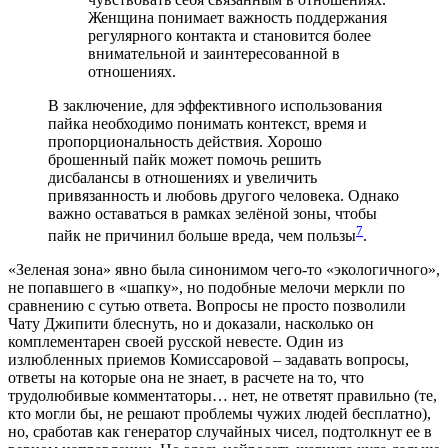
Женщина понимает важность поддержания
регулярного контакта и становится более
внимательной и заинтересованной в
отношениях.
В заключение, для эффективного использования
пайка необходимо понимать контекст, время и
пропорциональность действия. Хорошо
брошенный пайк может помочь решить
дисбалансы в отношениях и увеличить
привязанность и любовь другого человека. Однако
важно оставаться в рамках зелёной зоны, чтобы
7
пайк не причинил больше вреда, чем пользы
.
«Зеленая зона» явно была синонимом чего-то «экологичного»,
не попавшего в «шапку», но подобные мелочи меркли по
сравнению с сутью ответа. Вопросы не просто позволили
Чату Джипити блеснуть, но и доказали, насколько он
комплементарен своей русской невесте. Один из
излюбленных приемов Комиссаровой – задавать вопросы,
ответы на которые она не знает, в расчете на то, что
трудолюбивые комментаторы… нет, не ответят правильно (те,
кто могли бы, не решают проблемы чужих людей бесплатно),
но, сработав как генератор случайных чисел, подтолкнут ее в