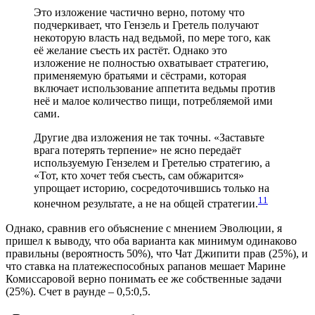
Это изложение частично верно, потому что
подчеркивает, что Гензель и Гретель получают
некоторую власть над ведьмой, по мере того, как
её желание съесть их растёт. Однако это
изложение не полностью охватывает стратегию,
применяемую братьями и сёстрами, которая
включает использование аппетита ведьмы против
неё и малое количество пищи, потребляемой ими
сами.
Другие два изложения не так точны. «Заставьте
врага потерять терпение» не ясно передаёт
используемую Гензелем и Гретелью стратегию, а
«Тот, кто хочет тебя съесть, сам обжарится»
упрощает историю, сосредоточившись только на
11
конечном результате, а не на общей стратегии.
Однако, сравнив его объяснение с мнением Эволюции, я
пришел к выводу, что оба варианта как минимум одинаково
правильны (вероятность 50%), что Чат Джипити прав (25%), и
что ставка на платежеспособных рапанов мешает Марине
Комиссаровой верно понимать ее же собственные задачи
(25%). Счет в раунде – 0,5:0,5.