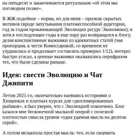
на пятьдесят и заканчиваются ритуальным «об этом мы
поговорим позже».
В ЖЖ подобное – норма, но для меня – признак скрытых
мотивов (вроде запутывания платежеспособной аудитории,
год за годом прокачивающей Эволюции ресурс Экономики); и
хотя в последующие годы я еще пару раз возвращался к блогу,
делая конспективные выжимки из адекватных статей (чья
пропорция, к чести Комиссаровой, со временем не
ухудшилась и продолжает составлять примерно 1/12), интерес
быстро угасал, а ценные выжимки оказывались перифразом
тех, что были сделаны раньше.
Идея: свести Эволюцию и Чат
Джипити
Летом 2021-го, окончательно наевшись историями о
Хищниках и платных курсах для «дипломированных
рыбаков», я был уверен, что с Эволюцией покончено. Блог
казался мне бесконечной мыльной оперой с полезной
плотностью смысла уровня «одна удачная мысль на десяток
серий».
А потом мелькнула простая мысль: что, если скормить