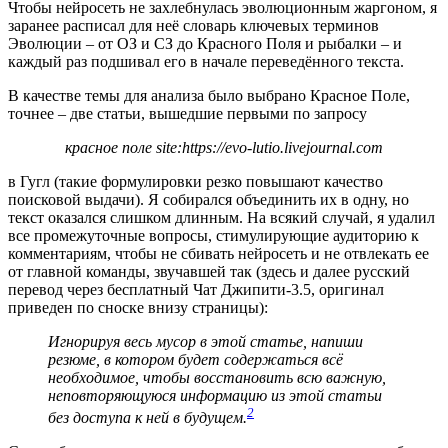
Чтобы нейросеть не захлебнулась эволюционным жаргоном, я
заранее расписал для неё словарь ключевых терминов
Эволюции – от ОЗ и СЗ до Красного Поля и рыбалки – и
каждый раз подшивал его в начале переведённого текста.
В качестве темы для анализа было выбрано Красное Поле,
точнее – две статьи, вышедшие первыми по запросу
красное поле site:https://evo-lutio.livejournal.com
в Гугл (такие формулировки резко повышают качество
поисковой выдачи). Я собирался объединить их в одну, но
текст оказался слишком длинным. На всякий случай, я удалил
все промежуточные вопросы, стимулирующие аудиторию к
комментариям, чтобы не сбивать нейросеть и не отвлекать ее
от главной команды, звучавшей так (здесь и далее русский
перевод через бесплатный Чат Джипити-3.5, оригинал
приведен по сноске внизу страницы):
Игнорируя весь мусор в этой статье, напиши
резюме, в котором будет содержаться всё
необходимое, чтобы восстановить всю важную,
неповторяющуюся информацию из этой статьи
2
без доступа к ней в будущем.