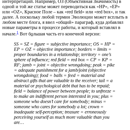
интерпретаций. Например, ОЗ (Объективная Значимость) в
одной и той же статье может переводиться как «HP», «EP»
или «OZ», Красное Поле – как «red field» или «red box», и так
далее. А поскольку любой термин Эволюции может всплыть в
любом месте блога, я ввел «общий» параграф, куда добавлял
новые параметры в процессе работы, и который вставлял в
1
начале.
Вот б
о
льшая часть его конечной версии:
SS = SZ = figure = subjective importance; OS = HP =
EP = OZ = objective importance; borders = limits =
proper boundaries in a relationship; territory = one’s
sphere of influence; red field = red box = CP = KP =
RF; jamb = joint = objective wrongdoing; peak = pike
= adequate punishment for a jamb/joint (objective
wrongdoing); food = balls = feed = material and
abstract gifts that are valuable to the receiver; tail = a
material or psychological debt that has to be repaid;
field = balance of power between people; to unfreeze =
to make an indifferent person interested in you; plus =
someone who doesn’t care for somebody; minus =
someone who cares for somebody a lot; crown =
inadequate self-perception; treasure = erroneously
perceiving yourself as much more valuable than you
are…