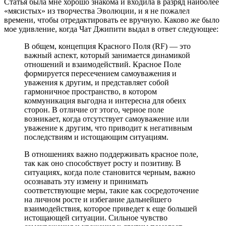
Статья была мне хорошо знакома и входила в разряд наиболее
«мясистых» из творчества Эволюции, и я не пожалел
времени, чтобы отредактировать ее вручную. Каково же было
мое удивление, когда Чат Джипити выдал в ответ следующее:
В общем, концепция Красного Поля (RF) — это
важный аспект, который занимается динамикой
отношений и взаимодействий. Красное Поле
формируется пересечением самоуважения и
уважения к другим, и представляет собой
гармоничное пространство, в котором
коммуникация выгодна и интересна для обеих
сторон. В отличие от этого, черное поле
возникает, когда отсутствует самоуважение или
уважение к другим, что приводит к негативным
последствиям и истощающим ситуациям.
В отношениях важно поддерживать красное поле,
так как оно способствует росту и позитиву. В
ситуациях, когда поле становится черным, важно
осознавать эту измену и принимать
соответствующие меры, такие как сосредоточение
на личном росте и избегание дальнейшего
взаимодействия, которое приведет к еще большей
истощающей ситуации. Сильное чувство