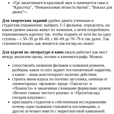
«Где заканчивается красивый звук и начинается смысл:
“Красотка”, “Невыносимая лёгкость бытия”, “Вокзал для
двоих”».
Для творческих заданий
удобно давать ученикам и
студентам упражнение: выбрать 3–5 фильмов, определить, на
каком уровне шкалы живут их названия, а затем попробовать
переименовать картину так, чтобы поднять её хотя бы на одну
ступень – с 50–59 до 60–69, с 60–69 до 70–79 и так далее. Так
становится видно, как меняется сам взгляд на сюжет.
Для курсов по литературе и кино
шкала работает как мост
между анализом прозы, поэзии и кинематографа. Можно:
сопоставлять названия фильмов и названия романов,
разбирая, какие из них задают постановочный нарратив,
а какие – лишь констатируют наличие действия;
строить мини-курсы по поэтике заголовка, начиная от
элементарных «ярлыков» вроде «Таксиста» и
«Пианиста» и заканчивая сложными формулами уровня
«Вечное сияние чистого разума» и «Пролетая над
гнездом кукушки»;
приглашать студентов к собственным исследованиям:
почему одни названия становятся пословицами, а
другие исчезают вместе с маркетинговой кампанией.