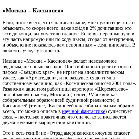
«Москва – Кассиопея»
Если, после всего, что я написал выше, мне нужно еще что-то
объяснять, то скорее всего, даже войдя в 2% дочитавших это
эссе до конца, вы упустили главное. Если вы перепрыгнули в
эту часть напрямую или по ходу пьесы, сгорая от нетерпения,
и объяснение показалось вам непонятным – сами виноваты. В
любом случае, суть проста.
Название «Москва – Кассиопея» делает невозможное
рядовым, не повышая голос. Оно свободно от религиозного
пафоса «Звёздных врат», не играет на апокалиптическом
ужасе, как «Армагеддон», и не раздувается до гимна
собственному величию, как «Космическая одиссея 2001 года».
Рязанским акцентом работницы аэропорта «Шереметьево»
оно объявляет: между Москвой (точнее, !Москвой как
собирательным образом всей будничной реальности) и
Кассиопеей (точнее, !Кассиопеей как собирательным образом
всего, что можно описать в
научной фантастике
) существует
связь – настолько практичная, что она легко записывается
двумя точками в маршрутной квитанции.
Это и есть гений: не «Отряд американских клоунов спасает
человечество от вымирания с флагом наперевес», а сухая