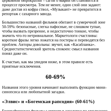
церковной бюрократии – сагой о мафии он становится в
процессе просмотра. Тем не менее, один слой они задают:
даже достав из кофра ствол, «Музыкант» не превратится в
репортаж с сахарного завода.
Большинство названий фильмов обитают в сумеречной зоне
50-59%: безопасные, слегка пафосные, не слишком тупые,
чтобы вызвать презрение, и недостаточно тонкие, чтобы
значить что-то нетривиальное. Маркетологи счастливы:
короткие фразы легко ложатся на постеры и переводятся без
проблем. Авторы довольны: звучит, как «Касабланка».
Среднестатистический зритель спокоен: смысл названия
понял даже он.
К счастью, как мы увидим ниже, в этом правиле есть
приятные исключения.
60-69%
Названия этого уровня начинают выполнять функцию мини-
синопсиса или любопытной загадки.
«Элвис» и «Богемская рапсодия» (60-61%)
Биографические фильмы с именем в заголовке по умолчанию