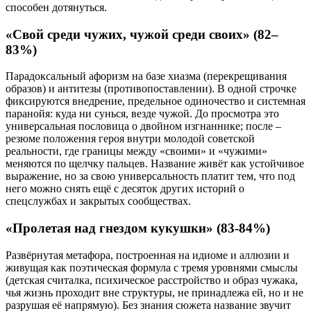
способен дотянуться.
«Свой среди чужих, чужой среди своих» (82–
83%)
Парадоксальный афоризм на базе хиазма (перекрещивания
образов) и антитезы (противопоставлении). В одной строчке
фиксируются внедрение, предельное одиночество и системная
паранойя: куда ни сунься, везде чужой. До просмотра это
универсальная пословица о двойном изгнаннике; после –
резюме положения героя внутри молодой советской
реальности, где границы между «своими» и «чужими»
меняются по щелчку пальцев. Название живёт как устойчивое
выражение, но за свою универсальность платит тем, что под
него можно снять ещё с десяток других историй о
спецслужбах и закрытых сообществах.
«Пролетая над гнездом кукушки» (83-84%)
Развёрнутая метафора, построенная на идиоме и аллюзии и
живущая как поэтическая формула с тремя уровнями смыслы
(детская считалка, психическое расстройство и образ чужака,
чья жизнь проходит вне структуры, не принадлежа ей, но и не
разрушая её напрямую). Без знания сюжета название звучит