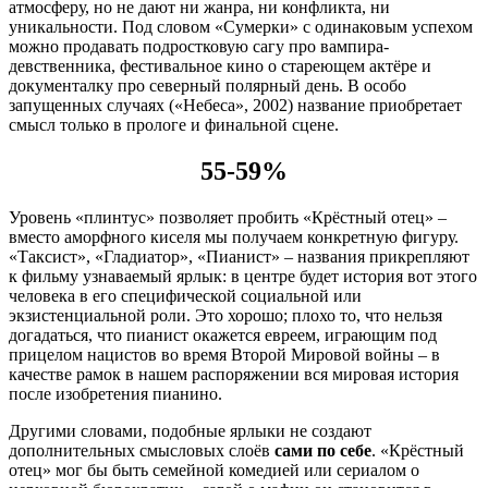
атмосферу, но не дают ни жанра, ни конфликта, ни
уникальности. Под словом «Сумерки» с одинаковым успехом
можно продавать подростковую сагу про вампира-
девственника, фестивальное кино о стареющем актёре и
документалку про северный полярный день. В особо
запущенных случаях («Небеса», 2002) название приобретает
смысл только в прологе и финальной сцене.
55-59%
Уровень «плинтус» позволяет пробить «Крёстный отец» –
вместо аморфного киселя мы получаем конкретную фигуру.
«Таксист», «Гладиатор», «Пианист» – названия прикрепляют
к фильму узнаваемый ярлык: в центре будет история вот этого
человека в его специфической социальной или
экзистенциальной роли. Это хорошо; плохо то, что нельзя
догадаться, что пианист окажется евреем, играющим под
прицелом нацистов во время Второй Мировой войны – в
качестве рамок в нашем распоряжении вся мировая история
после изобретения пианино.
Другими словами, подобные ярлыки не создают
дополнительных смысловых слоёв
сами по себе
. «Крёстный
отец» мог бы быть семейной комедией или сериалом о