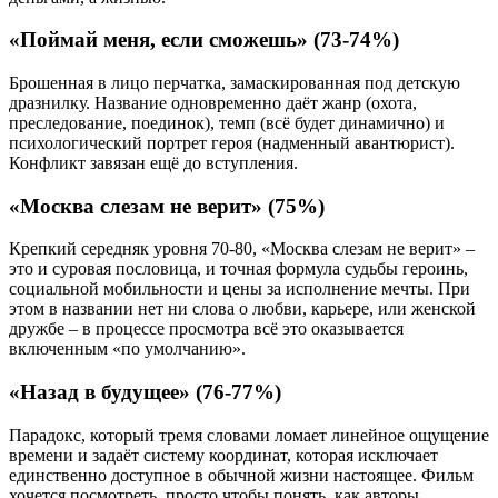
«Поймай меня, если сможешь» (73-74%)
Брошенная в лицо перчатка, замаскированная под детскую
дразнилку. Название одновременно даёт жанр (охота,
преследование, поединок), темп (всё будет динамично) и
психологический портрет героя (надменный авантюрист).
Конфликт завязан ещё до вступления.
«Москва слезам не верит» (75%)
Крепкий середняк уровня 70-80, «Москва слезам не верит» –
это и суровая пословица, и точная формула судьбы героинь,
социальной мобильности и цены за исполнение мечты. При
этом в названии нет ни слова о любви, карьере, или женской
дружбе – в процессе просмотра всё это оказывается
включенным «по умолчанию».
«Назад в будущее» (76-77%)
Парадокс, который тремя словами ломает линейное ощущение
времени и задаёт систему координат, которая исключает
единственно доступное в обычной жизни настоящее. Фильм
хочется посмотреть, просто чтобы понять, как авторы