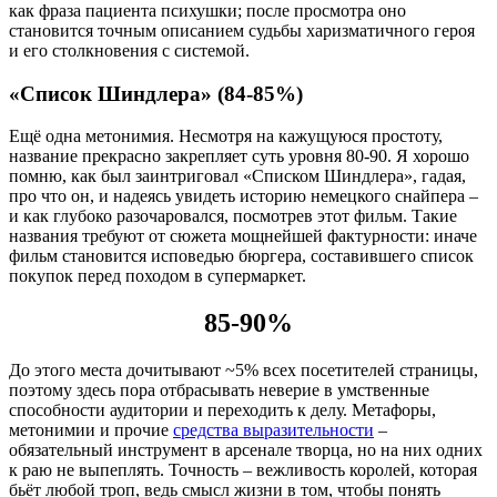
как фраза пациента психушки; после просмотра оно
становится точным описанием судьбы харизматичного героя
и его столкновения с системой.
«Список Шиндлера» (84-85%)
Ещё одна метонимия. Несмотря на кажущуюся простоту,
название прекрасно закрепляет суть уровня 80-90. Я хорошо
помню, как был заинтриговал «Списком Шиндлера», гадая,
про что он, и надеясь увидеть историю немецкого снайпера –
и как глубоко разочаровался, посмотрев этот фильм. Такие
названия требуют от сюжета мощнейшей фактурности: иначе
фильм становится исповедью бюргера, составившего список
покупок перед походом в супермаркет.
85-90%
До этого места дочитывают ~5% всех посетителей страницы,
поэтому здесь пора отбрасывать неверие в умственные
способности аудитории и переходить к делу. Метафоры,
метонимии и прочие
средства выразительности
–
обязательный инструмент в арсенале творца, но на них одних
к раю не выпеплять. Точность – вежливость королей, которая
бьёт любой троп, ведь смысл жизни в том, чтобы понять