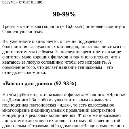
разума» стоит выше.
90-99%
Третья космическая скорость (≈ 16,6 км/с) позволяет покинуть
Солнечную систему.
Вы уже знаете о кино нечто, о чем не подозревают
большинство заслуженных киноведов, но останавливаться на
достигнутом мы не будем. За последние десятилетия в мире
снято так мало хороших фильмов и так много плохих, что я
хватаюсь за любую соломинку, чтобы это исправить. А
объяснение того, что делает название гениальным – это
отнюдь не соломинка.
«Вокзал для двоих» (92-93%)
На чём рубятся те, кто называют фильмы «Солнце», «Ярость»
и «Дыхание»? За любым существительным скрывается
полноценная платоновская «идея», то есть колоссальное
многообразие индивидуальных проявлений абстрактной
концепции в реальных воплощениях. Фильм же показывает
лишь ничтожно малую их долю – поэтому объявление этой
доли целым «Страхом», «Стыдом» или «Вердиктом» смешно.