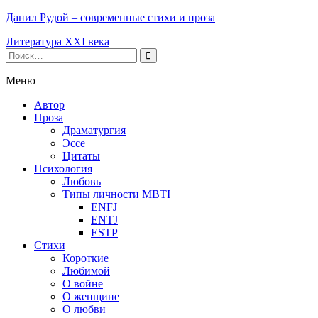
Данил Рудой – современные стихи и проза
Литература XXI века
Меню
Автор
Проза
Драматургия
Эссе
Цитаты
Психология
Любовь
Типы личности MBTI
ENFJ
ENTJ
ESTP
Стихи
Короткие
Любимой
О войне
О женщине
О любви