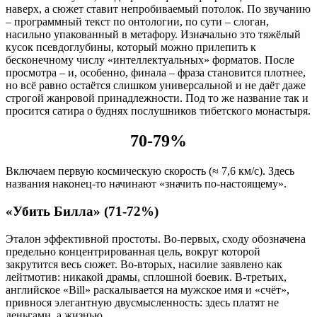
наверх, а сюжет ставит непробиваемый потолок. По звучанию
– программный текст по онтологии, по сути – слоган,
насильно упакованный в метафору. Изначально это тяжёлый
кусок псевдоглубины, который можно прилепить к
бесконечному числу «интеллектуальных» форматов. После
просмотра – и, особенно, финала – фраза становится плотнее,
но всё равно остаётся слишком универсальной и не даёт даже
строгой жанровой принадлежности. Под то же название так и
просится сатира о буднях послушников тибетского монастыря.
70-79%
Включаем первую космическую скорость (≈ 7,6 км/с). Здесь
названия наконец-то начинают «значить по-настоящему».
«Убить Билла» (71-72%)
Эталон эффективной простоты. Во-первых, сходу обозначена
предельно концентрированная цель, вокруг которой
закрутится весь сюжет. Во-вторых, насилие заявлено как
лейтмотив: никакой драмы, сплошной боевик. В-третьих,
английское «Bill» раскалывается на мужское имя и «счёт»,
привнося элегантную двусмысленность: здесь платят не
деньгами, а жизнью.