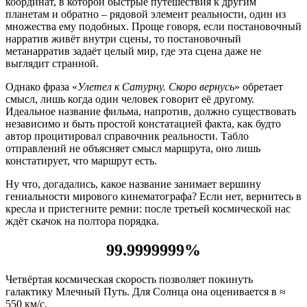
координат, в которой быстрые путешествия к другим
планетам и обратно – рядовой элемент реальности, один из
множества ему подобных. Проще говоря, если постановочный
нарратив живёт внутри сцены, то постановочный
метанарратив задаёт целый мир, где эта сцена даже не
выглядит странной.
Однако фраза «
Улетел к Сатурну. Скоро вернусь
» обретает
смысл, лишь когда один человек говорит её другому.
Идеальное название фильма, напротив, должно существовать
независимо и быть простой констатацией факта, как будто
автор процитировал справочник реальности. Табло
отправлений не объясняет смысл маршрута, оно лишь
констатирует, что маршрут есть.
Ну что, догадались, какое название занимает вершину
гениальности мирового кинематографа? Если нет, вернитесь в
кресла и пристегните ремни: после третьей космической нас
ждёт скачок на полтора порядка.
99.9999999%
Четвёртая космическая скорость позволяет покинуть
галактику Млечный Путь. Для Солнца она оценивается в ≈
550 км/с.