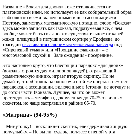
Название «Вокзал для двоих» тоже отталкивается от
платоновской идеи, но использует ее как собирательный образ
с абсолютно всеми включенными в него ассоциациями.
Поэтому, заимствуя математическую нотацию, слово «Вокзал»
здесь можно записать как !вокзал, подразумевая всё, с чем
вообще может быть связано это существительное: от карей
жижи, плещущей в петушинском сортире у Ерофеева, до
трагедии
расставания с любимым человеком навсегда
под
«Сиреневый туман» или «Прощание славянки» – с
многочасовой скукой в «Зале ожидания» посередине.
Это настолько круто, что блестящий парадокс «для двоих»
(вокзалы строятся для миллионов людей), отражающий
романтическую линию, играет вторую скрипку. Но не
думайте, что «Столик на одного» из той же оперы: в нем нет
парадокса, а ассоциации, включенные в !столик, не дотянут и
до сотой части !вокзала. Лучшее, на что он может
претендовать – метафора, докрученная до 70-75 отличным
сюжетом, но чаще застрявшая в районе 65-70.
«Матрица» (94-95%)
– Минуточку! – воскликнет скептик, еле сдерживая хищную
полуулыбку. – Не вы ли, сударь, пол-эссе с пеной у рта