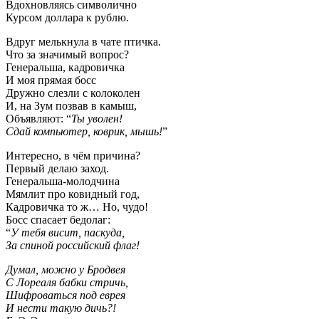
Вдохновляясь символично
Курсом доллара к рублю.
Вдруг мелькнула в чате птичка.
Что за значимый вопрос?
Генеральша, кадровичка
И моя прямая босс
Дружно слезли с колоколен
И, на Зум позвав в камыш,
Объявляют: “
Ты уволен!
Сдай компьютер, коврик, мышь!
”
Интересно, в чём причина?
Первый делаю заход.
Генеральша-молодчина
Мямлит про ковидный год,
Кадровичка то ж… Но, чудо!
Босс спасает бедолаг:
“
У тебя висит, паскуда,
За спиной российский флаг!
Думал, можно у Бродвея
С Лореаля бабки стричь,
Шифроваться под еврея
И нести такую дичь?!