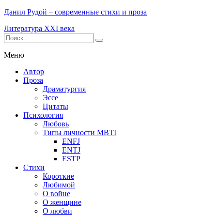
Данил Рудой – современные стихи и проза
Литература XXI века
Меню
Автор
Проза
Драматургия
Эссе
Цитаты
Психология
Любовь
Типы личности MBTI
ENFJ
ENTJ
ESTP
Стихи
Короткие
Любимой
О войне
О женщине
О любви