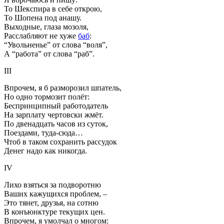
То Шекспира в себе открою,
То Шопена под анашу.
Выходные, глаза мозоля,
Расслабляют не хуже
баб
:
“Увольненье” от слова “воля”,
А “работа” от слова “раб”.
III
Впрочем, я б разморозил шпатель,
Но одно тормозит полёт:
Беспринципный работодатель
На зарплату чертовски жмёт.
По двенадцать часов из суток,
Поездами, туда-сюда…
Чтоб в таком сохранить рассудок
Денег надо как никогда.
IV
Лихо взяться за подворотню
Ваших кажущихся проблем, –
Это тянет, друзья, на сотню
В конъюнктуре текущих цен.
Впрочем, я умолчал о многом: