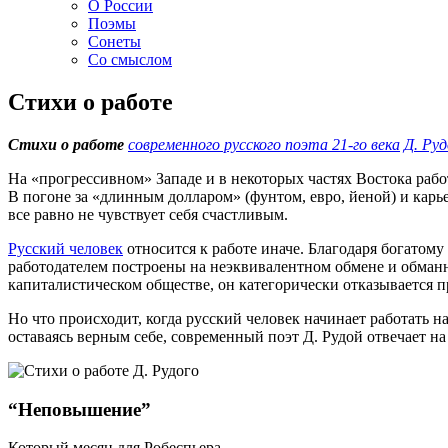
О России
Поэмы
Сонеты
Со смыслом
Стихи о работе
Стихи о работе
современного русского поэта 21-го века
Д. Руд
На «прогрессивном» Западе и в некоторых частях Востока раб
В погоне за «длинным долларом» (фунтом, евро, йеной) и кар
все равно не чувствует себя счастливым.
Русский человек
относится к работе иначе. Благодаря богатом
работодателем построены на неэквивалентном обмене и обман
капиталистическом обществе, он категорически отказывается п
Но что происходит, когда русский человек начинает работать 
оставаясь верным себе, современный поэт Д. Рудой отвечает на
“Неповышение”
Который месяц для Робеспьера