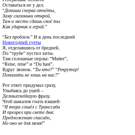
Оставаться не у дел.
“
Допиши сперва отчёты,
Заму глазоньки открой,
Там и место сдашь своё ты
Как ударник и герой
.”
“
Без проблем.
” И в день последний
Новогодней суеты
Я, отделавшись от бредней,
По “трубе” пустил хиты.
Там сплошные перлы: “Mutter”,
“Reise, reise” и “Du hast”.
Вдруг звонок. “
Ты кто
?” “
Рекрутер!
Попахать не хошь на нас?
”
Рот ответ придумал сразу,
Улыбаясь до ушей –
Деликатнейшую фразу,
Чтоб шакалов гнать взашей:
“
Я вчера сошёл с Транссиба
И прозрел при свете дня:
Предложению спасибо,
Но оно не для меня!
”