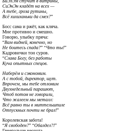
БиЭлЭм стучит в витрины,
СиЭнЭн кладёт на всех —
А тебе, гроза рутины,
Всё хихиханьки да смех?
”
Босс сама и ржёт, как кляча.
Мне противно и смешно.
Говорю, улыбку пряча:
“
Вам видней, конечно, но
Не боитесь спада?
” “
Что ты!
”
Кадровички тон суров.
“
Слава Богу, без работы
Куча опытных спецов.
Наберём и сэкономим.
А с тобой, директор, шут.
Впрочем, мы тебе отломим
Двухнедельный парашют,
Чтоб потом не говорили,
Что жалеем мы металл:
Всё равно ты в миттельшпиле
Отпускных почти не брал!
”
Королевская забота!
“
Я свободен?
” “
Обалдел?!
”
Генеральше неохота