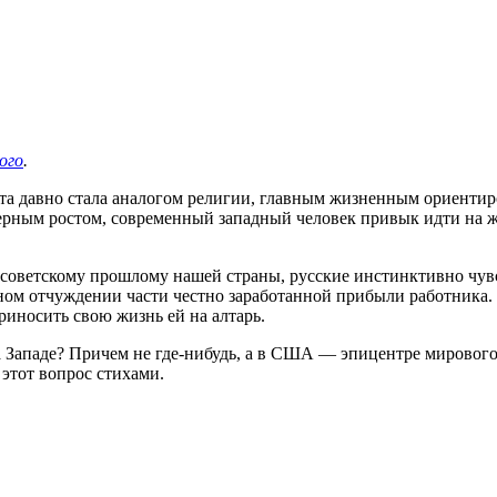
ого
.
ота давно стала аналогом религии, главным жизненным ориенти
ьерным ростом, современный западный человек привык идти на ж
у советскому прошлому нашей страны, русские инстинктивно чу
ном отчуждении части честно заработанной прибыли работника.
риносить свою жизнь ей на алтарь.
на Западе? Причем не где-нибудь, а в США — эпицентре мировог
 этот вопрос стихами.