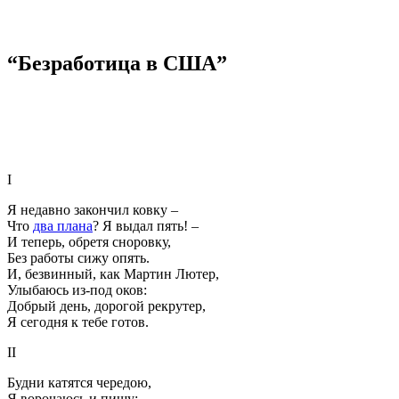
“Безработица в США”
I
Я недавно закончил ковку –
Что
два плана
? Я выдал пять! –
И теперь, обретя сноровку,
Без работы сижу опять.
И, безвинный, как Мартин Лютер,
Улыбаюсь из-под оков:
Добрый день, дорогой рекрутер,
Я сегодня к тебе готов.
II
Будни катятся чередою,
Я ворочаюсь и пишу: