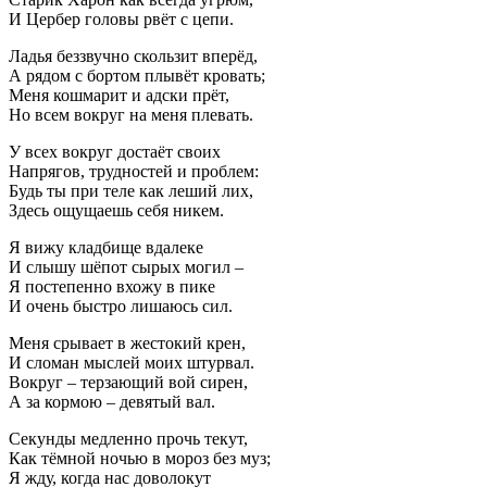
И Цербер головы рвёт с цепи.
Ладья беззвучно скользит вперёд,
А рядом с бортом плывёт кровать;
Меня кошмарит и адски прёт,
Но всем вокруг на меня плевать.
У всех вокруг достаёт своих
Напрягов, трудностей и проблем:
Будь ты при теле как леший лих,
Здесь ощущаешь себя никем.
Я вижу кладбище вдалеке
И слышу шёпот сырых могил –
Я постепенно вхожу в пике
И очень быстро лишаюсь сил.
Меня срывает в жестокий крен,
И сломан мыслей моих штурвал.
Вокруг – терзающий вой сирен,
А за кормою – девятый вал.
Секунды медленно прочь текут,
Как тёмной ночью в мороз без муз;
Я жду, когда нас доволокут