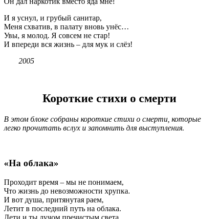
Он дал наркотик вместо яда мне!
И я уснул, и грубый санитар,
Меня схватив, в палату вновь унёс…
Увы, я молод. Я совсем не стар!
И впереди вся жизнь – для мук и слёз!
2005
Короткие стихи о смерти
В этом блоке собраны короткие стихи о смерти, которые
легко прочитать вслух и запомнить для выступления.
«На облака»
Проходит время – мы не понимаем,
Что жизнь до невозможности хрупка.
И вот душа, притянутая раем,
Летит в последний путь на облака.
Лети и ты лучом пречистым света