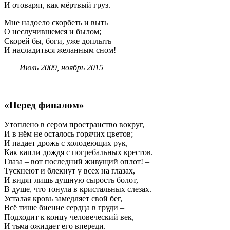
И отоварят, как мёртвый груз.
Мне надоело скорбеть и выть
О неслучившемся и былом;
Скорей бы, боги, уже доплыть
И насладиться желанным сном!
Июль 2009, ноябрь 2015
«Перед финалом»
Утоплено в сером пространство вокруг,
И в нём не осталось горячих цветов;
И падает дрожь с холодеющих рук,
Как капли дождя с погребальных крестов.
Глаза – вот последний живущий оплот! –
Тускнеют и блекнут у всех на глазах,
И видят лишь душную сырость болот,
В душе, что тонула в кристальных слезах.
Усталая кровь замедляет свой бег,
Всё тише биение сердца в груди –
Подходит к концу человеческий век,
И тьма ожидает его впереди.