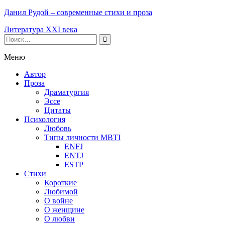
Данил Рудой – современные стихи и проза
Литература XXI века
Меню
Автор
Проза
Драматургия
Эссе
Цитаты
Психология
Любовь
Типы личности MBTI
ENFJ
ENTJ
ESTP
Стихи
Короткие
Любимой
О войне
О женщине
О любви