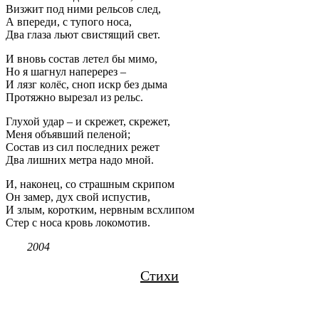
Визжит под ними рельсов след,
А впереди, с тупого носа,
Два глаза льют свистящий свет.
И вновь состав летел бы мимо,
Но я шагнул наперерез –
И лязг колёс, сноп искр без дыма
Протяжно вырезал из рельс.
Глухой удар – и скрежет, скрежет,
Меня объявший пеленой;
Состав из сил последних режет
Два лишних метра надо мной.
И, наконец, со страшным скрипом
Он замер, дух свой испустив,
И злым, коротким, нервным всхлипом
Стер с носа кровь локомотив.
2004
Стихи