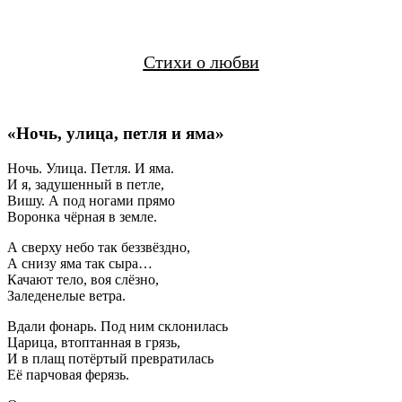
Стихи о любви
«Ночь, улица, петля и яма»
Ночь. Улица. Петля. И яма.
И я, задушенный в петле,
Вишу. А под ногами прямо
Воронка чёрная в земле.
А сверху небо так беззвёздно,
А снизу яма так сыра…
Качают тело, воя слёзно,
Заледенелые ветра.
Вдали фонарь. Под ним склонилась
Царица, втоптанная в грязь,
И в плащ потёртый превратилась
Её парчовая ферязь.