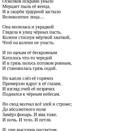
Осколков искрами уныло
Мерцает пыль её венца,
И в скорби траурной застыло
Великолепие лица…
Она молилась и украдкой
Глядела в улиц чёрных пасть,
Колени стиснув мёртвой хваткой,
Чтоб на колени не упасть.
И по щекам её бескровным
Катилось что-то чередой
И в грязь лилось потоком ровным,
И становилась грязь седой.
Но капли слёз её горячих
Примерзли вдруг к её глазам,
И взгляд очей её незрячих
Поднялся к чёрным небесам.
Но свод молчал всё злей и строже;
До абсолютного ноля
Замёрз фонарь. И яма тоже.
И ночь. И тело. И петля.
И, очи высушив рассветом,