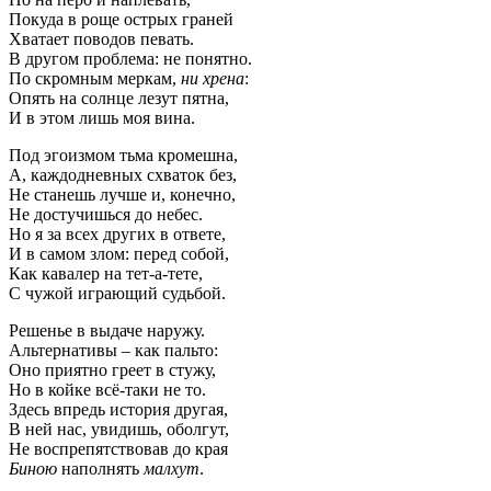
Покуда в роще острых граней
Хватает поводов певать.
В другом проблема: не понятно.
По скромным меркам,
ни хрена
:
Опять на солнце лезут пятна,
И в этом лишь моя вина.
Под эгоизмом тьма кромешна,
А, каждодневных схваток без,
Не станешь лучше и, конечно,
Не достучишься до небес.
Но я за всех других в ответе,
И в самом злом: перед собой,
Как кавалер на тет-а-тете,
С чужой играющий судьбой.
Решенье в выдаче наружу.
Альтернативы – как пальто:
Оно приятно греет в стужу,
Но в койке всё-таки не то.
Здесь впредь история другая,
В ней нас, увидишь, оболгут,
Не воспрепятствовав до края
Биною
наполнять
малхут
.