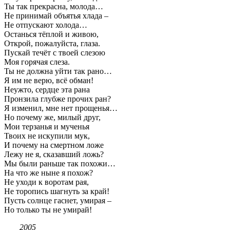
Ты так прекрасна, молода…
Не принимай объятья хлада –
Не отпускают холода…
Останься тёплой и живою,
Открой, пожалуйста, глаза.
Пускай течёт с твоей слезою
Моя горячая слеза.
Ты не должна уйти так рано…
Я им не верю, всё обман!
Неужто, сердце эта рана
Пронзила глубже прочих ран?
Я изменил, мне нет прощенья…
Но почему же, милый друг,
Мои терзанья и мученья
Твоих не искупили мук,
И почему на смертном ложе
Лежу не я, сказавший ложь?
Мы были раньше так похожи…
На что же ныне я похож?
Не уходи к воротам рая,
Не торопись шагнуть за край!
Пусть солнце гаснет, умирая –
Но только ты не умирай!
2005