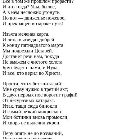
Всё в том же прошлом прорасти?
И что тогда? Увы, былое,
А в нём несложно утонуть.
Но вот — движенье ножевое,
И прекращён во мраке путь!
Изъята меченая карта,
И лица выглядят добрей:
К концу пятнадцатого марта
Мы подрезали Цезарей.
Достанет рези нам, покуда
Не вмажем с чистого холста.
Брут будет с нами, и Иуда,
И все, кто верил во Христа.
Прости, что я без эпитафий:
Мне сразу нужно в третий акт;
В двух первых нос воротит графий
От несуразных катаракт.
Итак, тащи сюда бинокли
И самый резкий микроскоп:
Мои ботинки вновь промокли,
И хворь не вылечил укроп.
Перу опять не до воззваний,
Но на перо и наплевать,