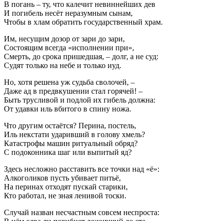
В погань – ту, что калечит невиннейших дев
И погибель несёт неразумным сынам,
Чтобы в хлам обратить государственный храм.
Им, несущим дозор от зари до зари,
Состоящим всегда «исполнении при»,
Смерть, до срока пришедшая, – долг, а не суд:
Судят только на небе и только иуд.
Но, хотя решена уж судьба сволочей, –
Даже ад в предвкушении стал горячей! –
Быть трусливой и подлой их гибель должна:
От удавки иль вбитого в спину ножа.
Что другим остаётся? Перина, постель,
Иль некстати ударивший в голову хмель?
Катастрофы машин ритуальный обряд?
С подоконника шаг или выпитый яд?
Здесь несложно расставить все точки над «ё»:
Алкоголиков пусть убивает питьё,
На перинах отходят пускай старики,
Кто работал, не зная ленивой тоски.
Случай назван несчастным совсем неспроста: