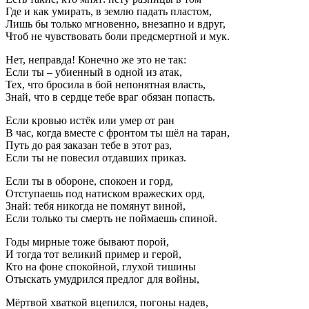
Где и как умирать, в землю падать пластом,
Лишь бы только мгновенно, внезапно и вдруг,
Чтоб не чувствовать боли предсмертной и мук.
Нет, неправда! Конечно же это не так:
Если ты – убиенный в одной из атак,
Тех, что бросила в бой непонятная власть,
Знай, что в сердце тебе враг обязан попасть.
Если кровью истёк или умер от ран
В час, когда вместе с фронтом ты шёл на таран,
Путь до рая заказан тебе в этот раз,
Если ты не повесил отдавших приказ.
Если ты в обороне, спокоен и горд,
Отступаешь под натиском вражеских орд,
Знай: тебя никогда не помянут виной,
Если только ты смерть не поймаешь спиной.
Годы мирные тоже бывают порой,
И тогда тот великий пример и герой,
Кто на фоне спокойной, глухой тишины
Отыскать умудрился предлог для войны,
Мёртвой хваткой вцепился, погоны надев,