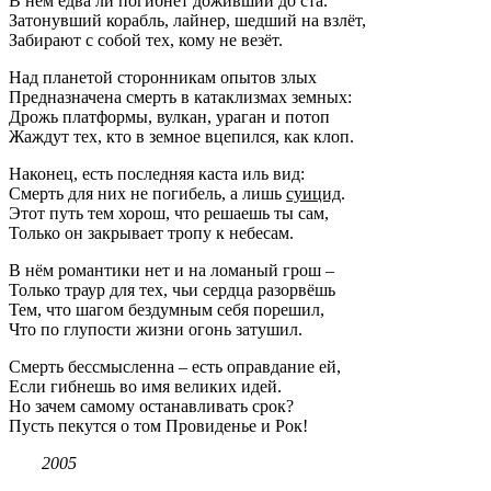
В нём едва ли погибнет доживший до ста.
Затонувший корабль, лайнер, шедший на взлёт,
Забирают с собой тех, кому не везёт.
Над планетой сторонникам опытов злых
Предназначена смерть в катаклизмах земных:
Дрожь платформы, вулкан, ураган и потоп
Жаждут тех, кто в земное вцепился, как клоп.
Наконец, есть последняя каста иль вид:
Смерть для них не погибель, а лишь
суицид
.
Этот путь тем хорош, что решаешь ты сам,
Только он закрывает тропу к небесам.
В нём романтики нет и на ломаный грош –
Только траур для тех, чьи сердца разорвёшь
Тем, что шагом бездумным себя порешил,
Что по глупости жизни огонь затушил.
Смерть бессмысленна – есть оправдание ей,
Если гибнешь во имя великих идей.
Но зачем самому останавливать срок?
Пусть пекутся о том Провиденье и Рок!
2005