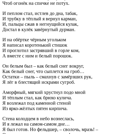
Чтоб огонёк на спичке не потух.
И пеплом стал, истлев до дна, табак,
И трубку в тёплый я вернул карман,
И, пальцы сжав в негнущийся кулак,
Достал в кулёк завёрнутый дурман.
И на обёртке чёрным угольком
Я написал коротенький стишок
И проглотил застрявший в горле ком,
А вместе с ним и белый порошок.
Он белым был – как белый снег вокруг,
Как белый снег, что сыплется на гроб…
Остатки – пыль – смахнув с замёрзших рук,
Я лёг в блестящий искрами сугроб.
Аморфный, мягкий хрустнул подо мной
И тёплым стал, как брюхо кулича.
Я возлежал под каменной стеной
Из ярко-жёлтых пятен кирпича.
Стена колодцем в небо вознеслась,
И я лежал на самом-самом дне…
Я был готов. Но фельдшер, – сволочь, мразь! –