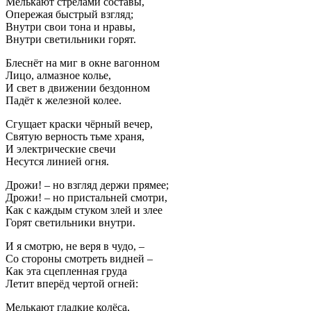
Мелькают стрелами составы,
Опережая быстрый взгляд;
Внутри свои тона и нравы,
Внутри светильники горят.
Блеснёт на миг в окне вагонном
Лицо, алмазное колье,
И свет в движении бездонном
Падёт к железной колее.
Сгущает краски чёрный вечер,
Святую верность тьме храня,
И электрические свечи
Несутся линией огня.
Дрожи! – но взгляд держи прямее;
Дрожи! – но пристальней смотри,
Как с каждым стуком злей и злее
Горят светильники внутри.
И я смотрю, не веря в чудо, –
Со стороны смотреть видней –
Как эта сцепленная груда
Летит вперёд чертой огней:
Мелькают гладкие колёса,