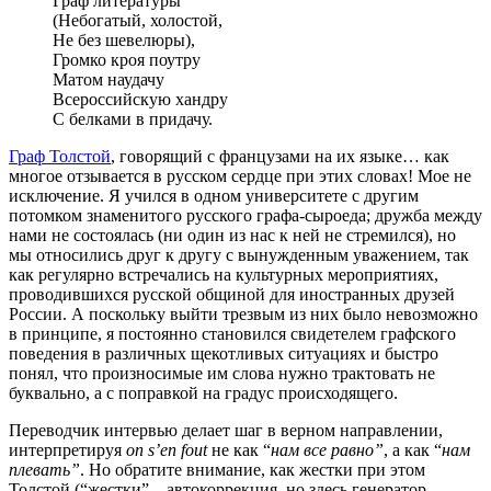
Граф литературы
(Небогатый, холостой,
Не без шевелюры),
Громко кроя поутру
Матом наудачу
Всероссийскую хандру
С белками в придачу.
Граф Толстой
, говорящий с французами на их языке… как
многое отзывается в русском сердце при этих словах! Мое не
исключение. Я учился в одном университете с другим
потомком знаменитого русского графа-сыроеда; дружба между
нами не состоялась (ни один из нас к ней не стремился), но
мы относились друг к другу с вынужденным уважением, так
как регулярно встречались на культурных мероприятиях,
проводившихся русской общиной для иностранных друзей
России. А поскольку выйти трезвым из них было невозможно
в принципе, я постоянно становился свидетелем графского
поведения в различных щекотливых ситуациях и быстро
понял, что произносимые им слова нужно трактовать не
буквально, а с поправкой на градус происходящего.
Переводчик интервью делает шаг в верном направлении,
интерпретируя
on s’en fout
не как “
нам все равно”
, а как “
нам
плевать”
. Но обратите внимание, как жестки при этом
Толстой (“жестки” – автокоррекция, но здесь генератор