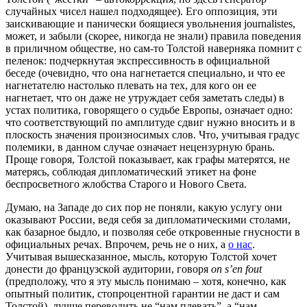
случайных чисел нашел подходящее). Его оппозиция, эти
заискивающие и панически боящиеся увольнения journalistes,
может, и забыли (скорее, никогда не знали) правила поведения
в приличном обществе, но сам-то Толстой наверняка помнит с
пеленок: подчеркнутая экспрессивность в официальной
беседе (очевидно, что она нагнетается специально, и что ее
нагнетателю настолько плевать на тех, для кого он ее
нагнетает, что он даже не утруждает себя заметать следы) в
устах политика, говорящего о судьбе Европы, означает одно:
что соответствующий по амплитуде сдвиг нужно вносить и в
плоскость значения произносимых слов. Что, учитывая градус
полемики, в данном случае означает нецензурную брань.
Проще говоря, Толстой показывает, как графы матерятся, не
матерясь, соблюдая дипломатический этикет на фоне
беспросветного жлобства Старого и Нового Света.
Думаю, на Западе до сих пор не поняли, какую услугу они
оказывают России, ведя себя за дипломатическими столами,
как базарное быдло, и позволяя себе откровенные гнусности в
официальных речах. Впрочем, речь не о них, а
о нас
.
Учитывая вышесказанное, мысль, которую Толстой хочет
донести до французской аудитории, говоря
on s’en fout
(предположу, что я эту мысль понимаю – хотя, конечно, как
опытный политик, стопроцентной гарантии не даст и сам
Толстой), лучше переводить не “нам плевать”, а “нам