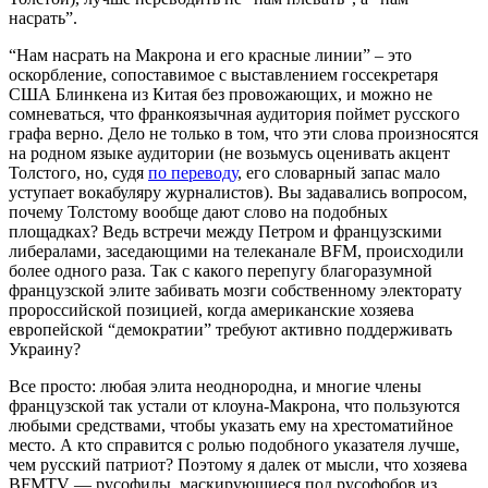
насрать”.
“Нам насрать на Макрона и его красные линии” – это
оскорбление, сопоставимое с выставлением госсекретаря
США Блинкена из Китая без провожающих, и можно не
сомневаться, что франкоязычная аудитория поймет русского
графа верно. Дело не только в том, что эти слова произносятся
на родном языке аудитории (не возьмусь оценивать акцент
Толстого, но, судя
по переводу
, его словарный запас мало
уступает вокабуляру журналистов). Вы задавались вопросом,
почему Толстому вообще дают слово на подобных
площадках? Ведь встречи между Петром и французскими
либералами, заседающими на телеканале BFM, происходили
более одного раза. Так с какого перепугу благоразумной
французской элите забивать мозги собственному электорату
пророссийской позицией, когда американские хозяева
европейской “демократии” требуют активно поддерживать
Украину?
Все просто: любая элита неоднородна, и многие члены
французской так устали от клоуна-Макрона, что пользуются
любыми средствами, чтобы указать ему на хрестоматийное
место. А кто справится с ролью подобного указателя лучше,
чем русский патриот? Поэтому я далек от мысли, что хозяева
BFMTV — русофилы, маскирующиеся под русофобов из