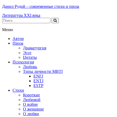
Данил Рудой – современные стихи и проза
Литература XXI века
Меню
Автор
Проза
Драматургия
Эссе
Цитаты
Психология
Любовь
Типы личности MBTI
ENFJ
ENTJ
ESTP
Стихи
Короткие
Любимой
О войне
О женщине
О любви