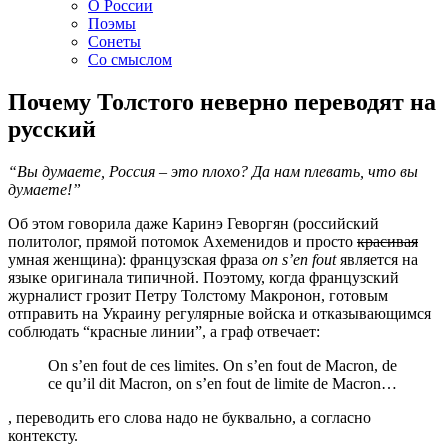
О России
Поэмы
Сонеты
Со смыслом
Почему Толстого неверно переводят на
русский
“Вы думаете, Россия – это плохо? Да нам плевать, что вы
думаете!”
Об этом говорила даже Каринэ Геворгян (российский
политолог, прямой потомок Ахеменидов и просто
красивая
умная женщина): французская фраза
on s’en fout
является на
языке оригинала типичной. Поэтому, когда французский
журналист грозит Петру Толстому Макронон, готовым
отправить на Украину регулярные войска и отказывающимся
соблюдать “красные линии”, а граф отвечает:
On s’en fout de ces limites. On s’en fout de Macron, de
ce qu’il dit Macron, on s’en fout de limite de Macron…
, переводить его слова надо не буквально, а согласно
контексту.