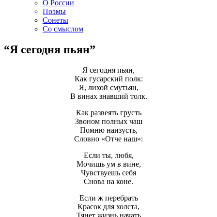
О России
Поэмы
Сонеты
Со смыслом
“Я сегодня пьян”
Я сегодня пьян,
Как гусарский полк:
Я, лихой смутьян,
В винах знавший толк.
Как развеять грусть
Звоном полных чаш
Помню наизусть,
Словно «Отче наш»:
Если ты, любя,
Мочишь ум в вине,
Чувствуешь себя
Снова на коне.
Если ж перебрать
Красок для холста,
Тянет жизнь начать