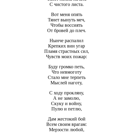
С чистого листа.
Вот меня опять
Тянет вынуть меч,
Чтобы воссиять
От бровей до плеч.
Нынче распалил
Крепких вин угар
Пламя страстных сил,
Чувств моих пожар:
Буду громко петь,
Что невмоготу
Стало мне терпеть
Мыслей наготу,
С ходу прокляну,
А не замолю,
Скуку и войну,
Пулю и петлю,
Дам жестокий бой
Всем своим врагам:
Мерзости любой,