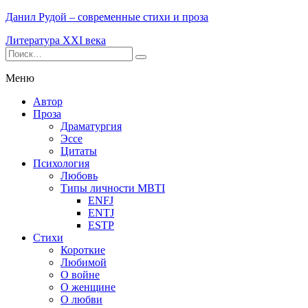
Данил Рудой – современные стихи и проза
Литература XXI века
Меню
Автор
Проза
Драматургия
Эссе
Цитаты
Психология
Любовь
Типы личности MBTI
ENFJ
ENTJ
ESTP
Стихи
Короткие
Любимой
О войне
О женщине
О любви