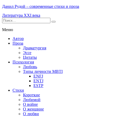
Данил Рудой – современные стихи и проза
Литература XXI века
Меню
Автор
Проза
Драматургия
Эссе
Цитаты
Психология
Любовь
Типы личности MBTI
ENFJ
ENTJ
ESTP
Стихи
Короткие
Любимой
О войне
О женщине
О любви