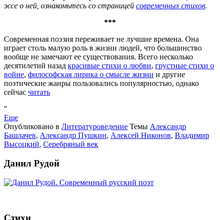
эссе о ней, ознакомьтесь со страницей
современных стихов
.
***
Современная поэзия переживает не лучшие времена. Она
играет столь малую роль в жизни людей, что большинство
вообще не замечают ее существования. Всего несколько
десятилетий назад
красивые стихи о любви
,
грустные стихи о
войне
,
философская лирика о смысле жизни
и другие
поэтические жанры пользовались популярностью, однако
сейчас
читать
Еще
Опубликовано в
Литературоведение
Темы
Александр
Башлачев
,
Александр Пушкин
,
Алексей Никонов
,
Владимир
Высоцкий
,
Серебряный век
Данил Рудой
Стихи