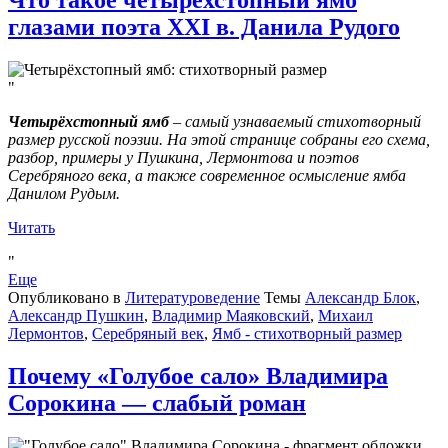
глазами поэта XXI в. Данила Рудого
Четырёхстопный ямб
– самый узнаваемый стихотворный
размер русской поэзии. На этой странице собраны его схема,
разбор, примеры у Пушкина, Лермонтова и поэтов
Серебряного века, а также современное осмысление ямба
Данилом Рудым.
Читать
Еще
Опубликовано в
Литературоведение
Темы
Александр Блок
,
Александр Пушкин
,
Владимир Маяковский
,
Михаил
Лермонтов
,
Серебряный век
,
Ямб - стихотворный размер
Почему «Голубое сало» Владимира
Сорокина — слабый роман