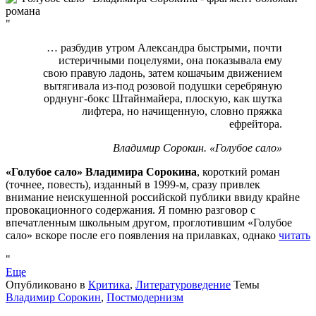
… разбудив утром Александра быстрыми, почти
истеричными поцелуями, она показывала ему
свою правую ладонь, затем кошачьим движением
вытягивала из-под розовой подушки серебряную
орднунг-бокс Штайнмайера, плоскую, как шутка
лифтера, но начищенную, словно пряжка
ефрейтора.
Владимир Сорокин. «Голубое сало»
«Голубое сало» Владимира Сорокина
, короткий роман
(точнее, повесть), изданный в 1999-м, сразу привлек
внимание неискушенной российской публики ввиду крайне
провокационного содержания. Я помню разговор с
впечатленным школьным другом, проглотившим «Голубое
сало» вскоре после его появления на прилавках, однако
читать
Еще
Опубликовано в
Критика
,
Литературоведение
Темы
Владимир Сорокин
,
Постмодернизм